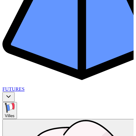
FUTURES
Villes