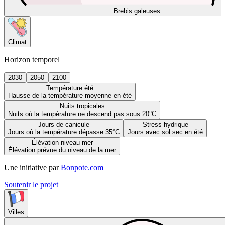
Brebis galeuses
Climat
Horizon temporel
2030
2050
2100
Température été
Hausse de la température moyenne en été
Nuits tropicales
Nuits où la température ne descend pas sous 20°C
Jours de canicule
Stress hydrique
Jours où la température dépasse 35°C
Jours avec sol sec en été
Élévation niveau mer
Élévation prévue du niveau de la mer
Une initiative par
Bonpote.com
Soutenir le projet
Villes