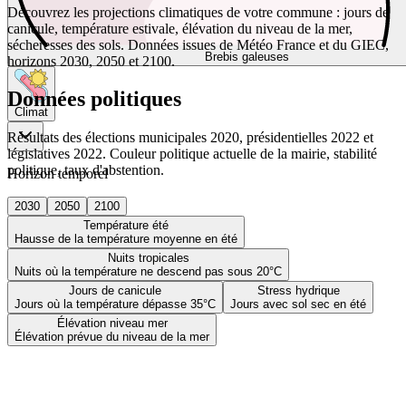
Découvrez les projections climatiques de votre commune : jours de
canicule, température estivale, élévation du niveau de la mer,
sécheresses des sols. Données issues de Météo France et du GIEC,
Brebis galeuses
horizons 2030, 2050 et 2100.
Données politiques
Climat
Résultats des élections municipales 2020, présidentielles 2022 et
législatives 2022. Couleur politique actuelle de la mairie, stabilité
politique, taux d'abstention.
Horizon temporel
2030
2050
2100
Température été
Hausse de la température moyenne en été
Nuits tropicales
Nuits où la température ne descend pas sous 20°C
Jours de canicule
Stress hydrique
Jours où la température dépasse 35°C
Jours avec sol sec en été
Élévation niveau mer
Élévation prévue du niveau de la mer