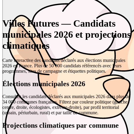
Villes Futures — Candidats
municipales 2026 et projections
climatiques
Carte interactive des candidats déclarés aux élections municipales
2026 en France. Plus de 50 000 candidats référencés avec leurs
programmes, sites de campagne et étiquettes politiques.
Élections municipales 2026
Consultez les candidats déclarés aux municipales 2026 dans plus de
34 000 communes françaises. Filtrez par couleur politique (gauche,
centre, droite, écologistes, extrême-droite), par profil territorial
(urbain, périurbain, rural) et par taille de commune.
Projections climatiques par commune