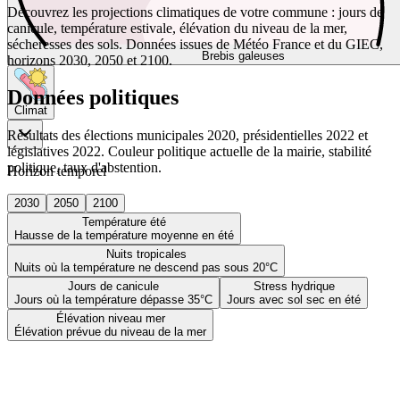
Découvrez les projections climatiques de votre commune : jours de
canicule, température estivale, élévation du niveau de la mer,
sécheresses des sols. Données issues de Météo France et du GIEC,
Brebis galeuses
horizons 2030, 2050 et 2100.
Données politiques
Climat
Résultats des élections municipales 2020, présidentielles 2022 et
législatives 2022. Couleur politique actuelle de la mairie, stabilité
politique, taux d'abstention.
Horizon temporel
2030
2050
2100
Température été
Hausse de la température moyenne en été
Nuits tropicales
Nuits où la température ne descend pas sous 20°C
Jours de canicule
Stress hydrique
Jours où la température dépasse 35°C
Jours avec sol sec en été
Élévation niveau mer
Élévation prévue du niveau de la mer