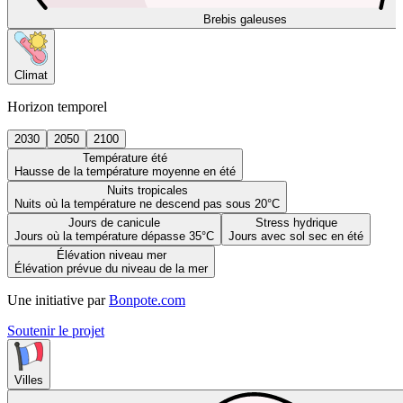
Brebis galeuses
Climat
Horizon temporel
2030
2050
2100
Température été
Hausse de la température moyenne en été
Nuits tropicales
Nuits où la température ne descend pas sous 20°C
Jours de canicule
Stress hydrique
Jours où la température dépasse 35°C
Jours avec sol sec en été
Élévation niveau mer
Élévation prévue du niveau de la mer
Une initiative par
Bonpote.com
Soutenir le projet
Villes