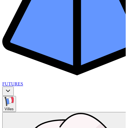
FUTURES
Villes