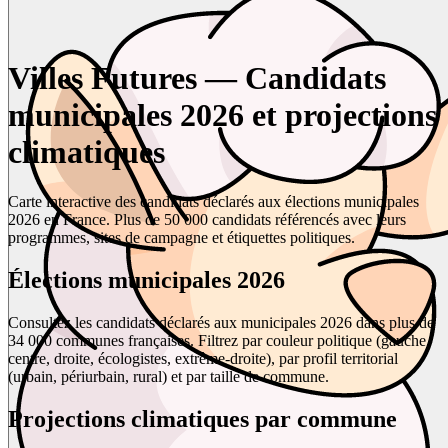
Villes Futures — Candidats
municipales 2026 et projections
climatiques
Carte interactive des candidats déclarés aux élections municipales
2026 en France. Plus de 50 000 candidats référencés avec leurs
programmes, sites de campagne et étiquettes politiques.
Élections municipales 2026
Consultez les candidats déclarés aux municipales 2026 dans plus de
34 000 communes françaises. Filtrez par couleur politique (gauche,
centre, droite, écologistes, extrême-droite), par profil territorial
(urbain, périurbain, rural) et par taille de commune.
Projections climatiques par commune