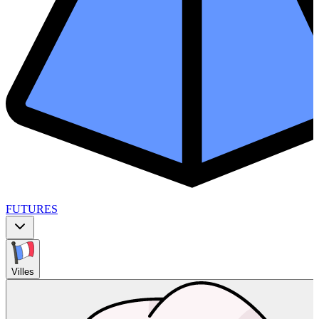
FUTURES
Villes