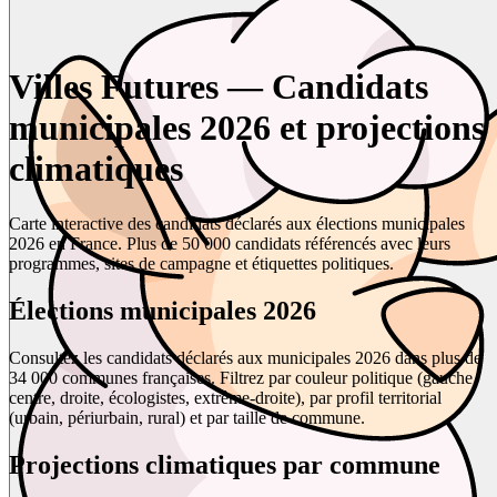
Villes Futures — Candidats
municipales 2026 et projections
climatiques
Carte interactive des candidats déclarés aux élections municipales
2026 en France. Plus de 50 000 candidats référencés avec leurs
programmes, sites de campagne et étiquettes politiques.
Élections municipales 2026
Consultez les candidats déclarés aux municipales 2026 dans plus de
34 000 communes françaises. Filtrez par couleur politique (gauche,
centre, droite, écologistes, extrême-droite), par profil territorial
(urbain, périurbain, rural) et par taille de commune.
Projections climatiques par commune