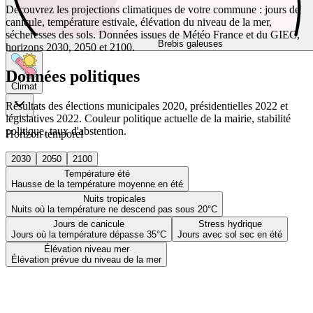
Découvrez les projections climatiques de votre commune : jours de
canicule, température estivale, élévation du niveau de la mer,
sécheresses des sols. Données issues de Météo France et du GIEC,
Brebis galeuses
horizons 2030, 2050 et 2100.
Données politiques
Climat
Résultats des élections municipales 2020, présidentielles 2022 et
législatives 2022. Couleur politique actuelle de la mairie, stabilité
politique, taux d'abstention.
Horizon temporel
2030
2050
2100
Température été
Hausse de la température moyenne en été
Nuits tropicales
Nuits où la température ne descend pas sous 20°C
Jours de canicule
Stress hydrique
Jours où la température dépasse 35°C
Jours avec sol sec en été
Élévation niveau mer
Élévation prévue du niveau de la mer