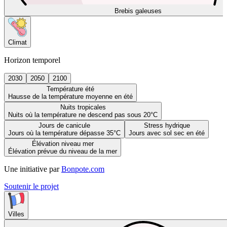
Brebis galeuses
Climat
Horizon temporel
2030
2050
2100
Température été
Hausse de la température moyenne en été
Nuits tropicales
Nuits où la température ne descend pas sous 20°C
Jours de canicule
Stress hydrique
Jours où la température dépasse 35°C
Jours avec sol sec en été
Élévation niveau mer
Élévation prévue du niveau de la mer
Une initiative par
Bonpote.com
Soutenir le projet
Villes