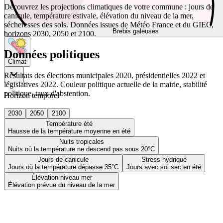
Découvrez les projections climatiques de votre commune : jours de
canicule, température estivale, élévation du niveau de la mer,
sécheresses des sols. Données issues de Météo France et du GIEC,
Brebis galeuses
horizons 2030, 2050 et 2100.
Données politiques
Climat
Résultats des élections municipales 2020, présidentielles 2022 et
législatives 2022. Couleur politique actuelle de la mairie, stabilité
politique, taux d'abstention.
Horizon temporel
2030
2050
2100
Température été
Hausse de la température moyenne en été
Nuits tropicales
Nuits où la température ne descend pas sous 20°C
Jours de canicule
Stress hydrique
Jours où la température dépasse 35°C
Jours avec sol sec en été
Élévation niveau mer
Élévation prévue du niveau de la mer