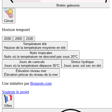
Brebis galeuses
Climat
Horizon temporel
2030
2050
2100
Température été
Hausse de la température moyenne en été
Nuits tropicales
Nuits où la température ne descend pas sous 20°C
Jours de canicule
Stress hydrique
Jours où la température dépasse 35°C
Jours avec sol sec en été
Élévation niveau mer
Élévation prévue du niveau de la mer
Une initiative par
Bonpote.com
Soutenir le projet
Villes