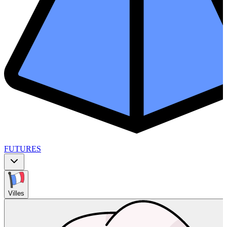
FUTURES
Villes