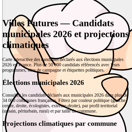
Villes Futures — Candidats
municipales 2026 et projections
climatiques
Carte interactive des candidats déclarés aux élections municipales
2026 en France. Plus de 50 000 candidats référencés avec leurs
programmes, sites de campagne et étiquettes politiques.
Élections municipales 2026
Consultez les candidats déclarés aux municipales 2026 dans plus de
34 000 communes françaises. Filtrez par couleur politique (gauche,
centre, droite, écologistes, extrême-droite), par profil territorial
(urbain, périurbain, rural) et par taille de commune.
Projections climatiques par commune