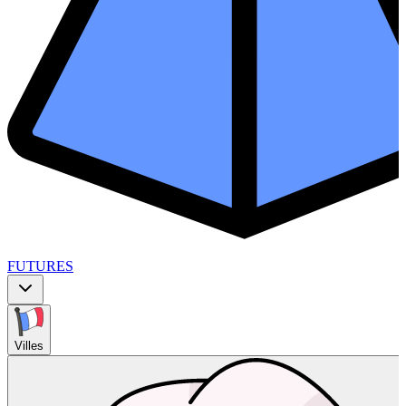
FUTURES
Villes