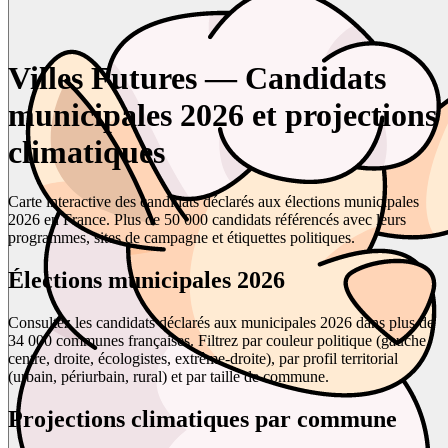
Villes Futures — Candidats
municipales 2026 et projections
climatiques
Carte interactive des candidats déclarés aux élections municipales
2026 en France. Plus de 50 000 candidats référencés avec leurs
programmes, sites de campagne et étiquettes politiques.
Élections municipales 2026
Consultez les candidats déclarés aux municipales 2026 dans plus de
34 000 communes françaises. Filtrez par couleur politique (gauche,
centre, droite, écologistes, extrême-droite), par profil territorial
(urbain, périurbain, rural) et par taille de commune.
Projections climatiques par commune