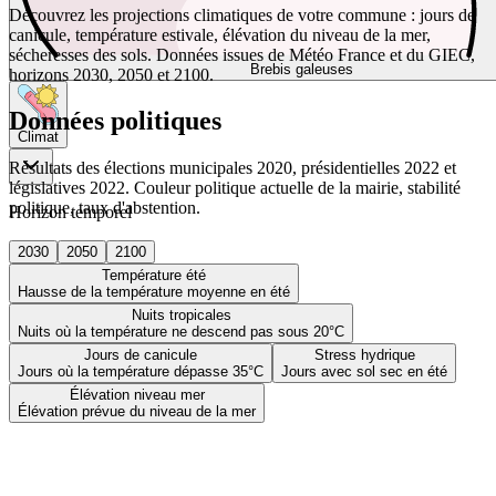
Découvrez les projections climatiques de votre commune : jours de
canicule, température estivale, élévation du niveau de la mer,
sécheresses des sols. Données issues de Météo France et du GIEC,
Brebis galeuses
horizons 2030, 2050 et 2100.
Données politiques
Climat
Résultats des élections municipales 2020, présidentielles 2022 et
législatives 2022. Couleur politique actuelle de la mairie, stabilité
politique, taux d'abstention.
Horizon temporel
2030
2050
2100
Température été
Hausse de la température moyenne en été
Nuits tropicales
Nuits où la température ne descend pas sous 20°C
Jours de canicule
Stress hydrique
Jours où la température dépasse 35°C
Jours avec sol sec en été
Élévation niveau mer
Élévation prévue du niveau de la mer