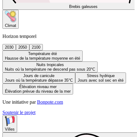
Brebis galeuses
Climat
Horizon temporel
2030
2050
2100
Température été
Hausse de la température moyenne en été
Nuits tropicales
Nuits où la température ne descend pas sous 20°C
Jours de canicule
Stress hydrique
Jours où la température dépasse 35°C
Jours avec sol sec en été
Élévation niveau mer
Élévation prévue du niveau de la mer
Une initiative par
Bonpote.com
Soutenir le projet
Villes