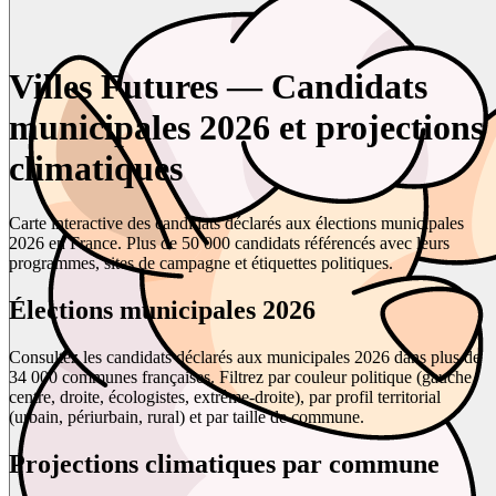
Villes Futures — Candidats
municipales 2026 et projections
climatiques
Carte interactive des candidats déclarés aux élections municipales
2026 en France. Plus de 50 000 candidats référencés avec leurs
programmes, sites de campagne et étiquettes politiques.
Élections municipales 2026
Consultez les candidats déclarés aux municipales 2026 dans plus de
34 000 communes françaises. Filtrez par couleur politique (gauche,
centre, droite, écologistes, extrême-droite), par profil territorial
(urbain, périurbain, rural) et par taille de commune.
Projections climatiques par commune