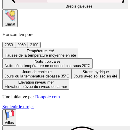
Brebis galeuses
Climat
Horizon temporel
2030
2050
2100
Température été
Hausse de la température moyenne en été
Nuits tropicales
Nuits où la température ne descend pas sous 20°C
Jours de canicule
Stress hydrique
Jours où la température dépasse 35°C
Jours avec sol sec en été
Élévation niveau mer
Élévation prévue du niveau de la mer
Une initiative par
Bonpote.com
Soutenir le projet
Villes