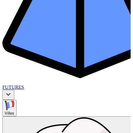
FUTURES
Villes