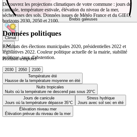
Découvrez les projections climatiques de votre commune : jours de
canicule, température estivale, élévation du niveau de la mer,
sécheresses des sols. Données issues de Météo France et du GIEC,
Brebis galeuses
horizons 2030, 2050 et 2100.
Données politiques
Climat
Résultats des élections municipales 2020, présidentielles 2022 et
législatives 2022. Couleur politique actuelle de la mairie, stabilité
politique, taux d'abstention.
Horizon temporel
2030
2050
2100
Température été
Hausse de la température moyenne en été
Nuits tropicales
Nuits où la température ne descend pas sous 20°C
Jours de canicule
Stress hydrique
Jours où la température dépasse 35°C
Jours avec sol sec en été
Élévation niveau mer
Élévation prévue du niveau de la mer