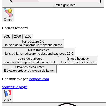
Brebis galeuses
Climat
Horizon temporel
2030
2050
2100
Température été
Hausse de la température moyenne en été
Nuits tropicales
Nuits où la température ne descend pas sous 20°C
Jours de canicule
Stress hydrique
Jours où la température dépasse 35°C
Jours avec sol sec en été
Élévation niveau mer
Élévation prévue du niveau de la mer
Une initiative par
Bonpote.com
Soutenir le projet
Villes