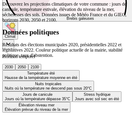
Découvrez les projections climatiques de votre commune : jours de
canicule, température estivale, élévation du niveau de la mer,
sécheresses des sols. Données issues de Météo France et du GIEC,
Brebis galeuses
horizons 2030, 2050 et 2100.
Données politiques
Climat
Résultats des élections municipales 2020, présidentielles 2022 et
législatives 2022. Couleur politique actuelle de la mairie, stabilité
politique, taux d'abstention.
Horizon temporel
2030
2050
2100
Température été
Hausse de la température moyenne en été
Nuits tropicales
Nuits où la température ne descend pas sous 20°C
Jours de canicule
Stress hydrique
Jours où la température dépasse 35°C
Jours avec sol sec en été
Élévation niveau mer
Élévation prévue du niveau de la mer