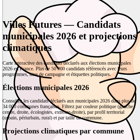
Villes Futures — Candidats
municipales 2026 et projections
climatiques
Carte interactive des candidats déclarés aux élections municipales
2026 en France. Plus de 50 000 candidats référencés avec leurs
programmes, sites de campagne et étiquettes politiques.
Élections municipales 2026
Consultez les candidats déclarés aux municipales 2026 dans plus de
34 000 communes françaises. Filtrez par couleur politique (gauche,
centre, droite, écologistes, extrême-droite), par profil territorial
(urbain, périurbain, rural) et par taille de commune.
Projections climatiques par commune