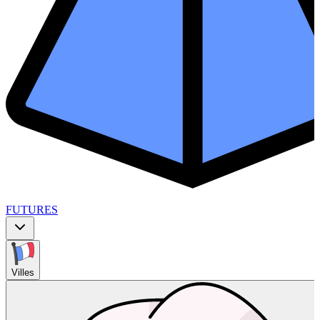
FUTURES
Villes