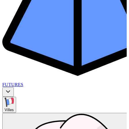
FUTURES
Villes