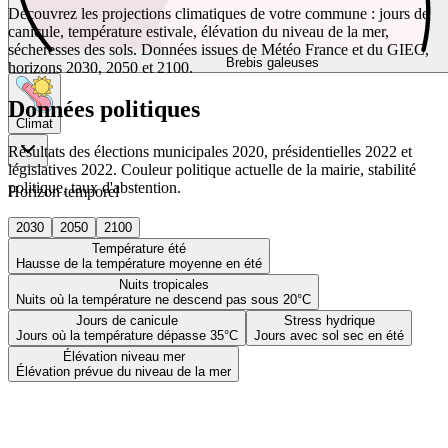
Découvrez les projections climatiques de votre commune : jours de
canicule, température estivale, élévation du niveau de la mer,
sécheresses des sols. Données issues de Météo France et du GIEC,
Brebis galeuses
horizons 2030, 2050 et 2100.
Données politiques
Climat
Résultats des élections municipales 2020, présidentielles 2022 et
législatives 2022. Couleur politique actuelle de la mairie, stabilité
politique, taux d'abstention.
Horizon temporel
2030
2050
2100
Température été
Hausse de la température moyenne en été
Nuits tropicales
Nuits où la température ne descend pas sous 20°C
Jours de canicule
Stress hydrique
Jours où la température dépasse 35°C
Jours avec sol sec en été
Élévation niveau mer
Élévation prévue du niveau de la mer