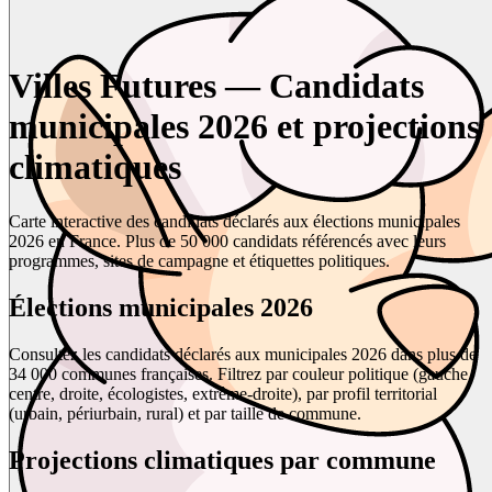
Villes Futures — Candidats
municipales 2026 et projections
climatiques
Carte interactive des candidats déclarés aux élections municipales
2026 en France. Plus de 50 000 candidats référencés avec leurs
programmes, sites de campagne et étiquettes politiques.
Élections municipales 2026
Consultez les candidats déclarés aux municipales 2026 dans plus de
34 000 communes françaises. Filtrez par couleur politique (gauche,
centre, droite, écologistes, extrême-droite), par profil territorial
(urbain, périurbain, rural) et par taille de commune.
Projections climatiques par commune