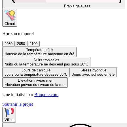
Brebis galeuses
Climat
Horizon temporel
2030
2050
2100
Température été
Hausse de la température moyenne en été
Nuits tropicales
Nuits où la température ne descend pas sous 20°C
Jours de canicule
Stress hydrique
Jours où la température dépasse 35°C
Jours avec sol sec en été
Élévation niveau mer
Élévation prévue du niveau de la mer
Une initiative par
Bonpote.com
Soutenir le projet
Villes