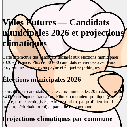
Villes Futures — Candidats
municipales 2026 et projections
climatiques
Carte interactive des candidats déclarés aux élections municipales
2026 en France. Plus de 50 000 candidats référencés avec leurs
programmes, sites de campagne et étiquettes politiques.
Élections municipales 2026
Consultez les candidats déclarés aux municipales 2026 dans plus de
34 000 communes françaises. Filtrez par couleur politique (gauche,
centre, droite, écologistes, extrême-droite), par profil territorial
(urbain, périurbain, rural) et par taille de commune.
Projections climatiques par commune