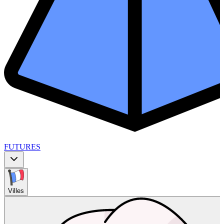
FUTURES
Villes