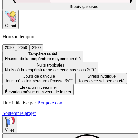
Brebis galeuses
Climat
Horizon temporel
2030
2050
2100
Température été
Hausse de la température moyenne en été
Nuits tropicales
Nuits où la température ne descend pas sous 20°C
Jours de canicule
Stress hydrique
Jours où la température dépasse 35°C
Jours avec sol sec en été
Élévation niveau mer
Élévation prévue du niveau de la mer
Une initiative par
Bonpote.com
Soutenir le projet
Villes