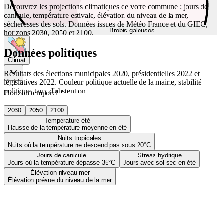
Découvrez les projections climatiques de votre commune : jours de
canicule, température estivale, élévation du niveau de la mer,
sécheresses des sols. Données issues de Météo France et du GIEC,
Brebis galeuses
horizons 2030, 2050 et 2100.
Données politiques
Climat
Résultats des élections municipales 2020, présidentielles 2022 et
législatives 2022. Couleur politique actuelle de la mairie, stabilité
politique, taux d'abstention.
Horizon temporel
2030
2050
2100
Température été
Hausse de la température moyenne en été
Nuits tropicales
Nuits où la température ne descend pas sous 20°C
Jours de canicule
Stress hydrique
Jours où la température dépasse 35°C
Jours avec sol sec en été
Élévation niveau mer
Élévation prévue du niveau de la mer