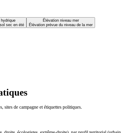
 hydrique
Élévation niveau mer
sol sec en été
Élévation prévue du niveau de la mer
atiques
 sites de campagne et étiquettes politiques.
oite, écologistes, extrême-droite), par profil territorial (urbain,