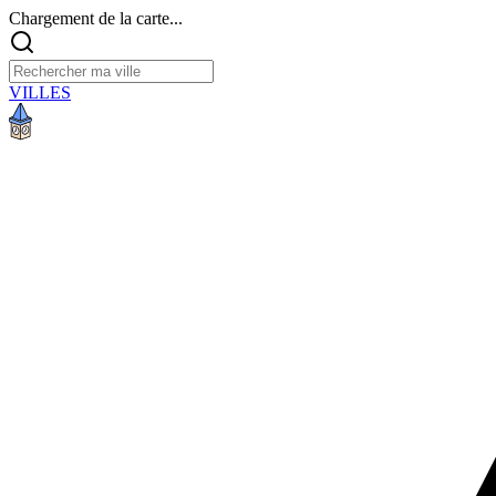
Chargement de la carte...
VILLES