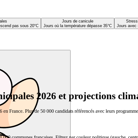
ales
Jours de canicule
Stress
descend pas sous 20°C
Jours où la température dépasse 35°C
Jours avec 
cipales 2026 et projections clim
26 en France. Plus de 50 000 candidats référencés avec leurs programmes,
00 communes françaises. Filtrez par couleur politique (gauche, centre, dr