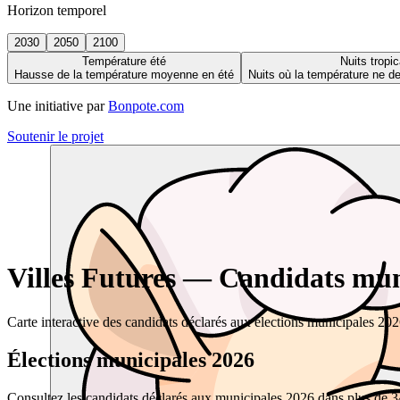
Horizon temporel
2030
2050
2100
Température été
Nuits tropic
Hausse de la température moyenne en été
Nuits où la température ne 
Une initiative par
Bonpote.com
Soutenir le projet
Villes Futures — Candidats muni
Carte interactive des candidats déclarés aux élections municipales 20
Élections municipales 2026
Consultez les candidats déclarés aux municipales 2026 dans plus de 34 0