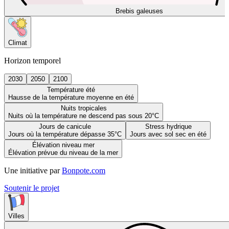
Brebis galeuses
Climat
Horizon temporel
2030
2050
2100
Température été
Hausse de la température moyenne en été
Nuits tropicales
Nuits où la température ne descend pas sous 20°C
Jours de canicule
Stress hydrique
Jours où la température dépasse 35°C
Jours avec sol sec en été
Élévation niveau mer
Élévation prévue du niveau de la mer
Une initiative par
Bonpote.com
Soutenir le projet
Villes