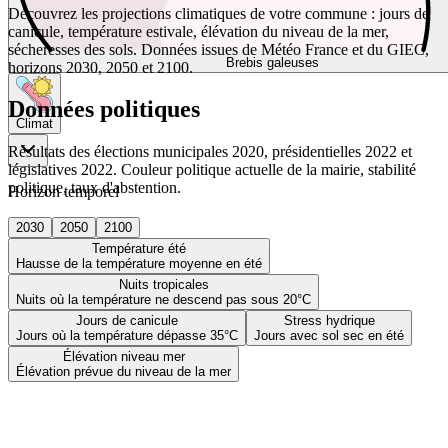
Découvrez les projections climatiques de votre commune : jours de
canicule, température estivale, élévation du niveau de la mer,
sécheresses des sols. Données issues de Météo France et du GIEC,
Brebis galeuses
horizons 2030, 2050 et 2100.
Données politiques
Climat
Résultats des élections municipales 2020, présidentielles 2022 et
législatives 2022. Couleur politique actuelle de la mairie, stabilité
politique, taux d'abstention.
Horizon temporel
2030
2050
2100
Température été
Hausse de la température moyenne en été
Nuits tropicales
Nuits où la température ne descend pas sous 20°C
Jours de canicule
Stress hydrique
Jours où la température dépasse 35°C
Jours avec sol sec en été
Élévation niveau mer
Élévation prévue du niveau de la mer