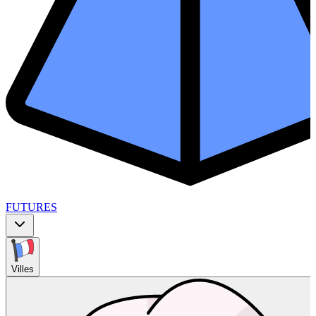
FUTURES
Villes