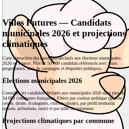
Villes Futures — Candidats
municipales 2026 et projections
climatiques
Carte interactive des candidats déclarés aux élections municipales
2026 en France. Plus de 50 000 candidats référencés avec leurs
programmes, sites de campagne et étiquettes politiques.
Élections municipales 2026
Consultez les candidats déclarés aux municipales 2026 dans plus de
34 000 communes françaises. Filtrez par couleur politique (gauche,
centre, droite, écologistes, extrême-droite), par profil territorial
(urbain, périurbain, rural) et par taille de commune.
Projections climatiques par commune