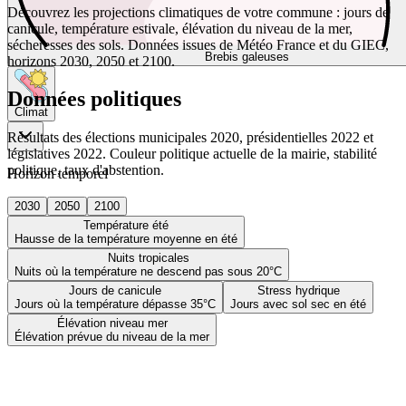
Découvrez les projections climatiques de votre commune : jours de
canicule, température estivale, élévation du niveau de la mer,
sécheresses des sols. Données issues de Météo France et du GIEC,
Brebis galeuses
horizons 2030, 2050 et 2100.
Données politiques
Climat
Résultats des élections municipales 2020, présidentielles 2022 et
législatives 2022. Couleur politique actuelle de la mairie, stabilité
politique, taux d'abstention.
Horizon temporel
2030
2050
2100
Température été
Hausse de la température moyenne en été
Nuits tropicales
Nuits où la température ne descend pas sous 20°C
Jours de canicule
Stress hydrique
Jours où la température dépasse 35°C
Jours avec sol sec en été
Élévation niveau mer
Élévation prévue du niveau de la mer