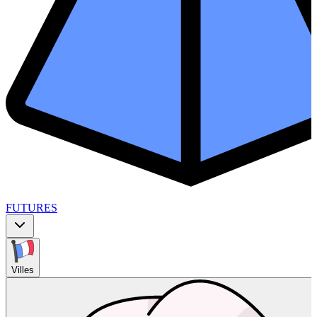
FUTURES
Villes