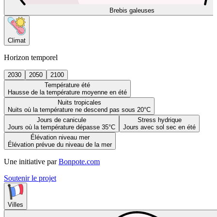
Brebis galeuses
Climat
Horizon temporel
2030
2050
2100
Température été
Hausse de la température moyenne en été
Nuits tropicales
Nuits où la température ne descend pas sous 20°C
Jours de canicule
Stress hydrique
Jours où la température dépasse 35°C
Jours avec sol sec en été
Élévation niveau mer
Élévation prévue du niveau de la mer
Une initiative par
Bonpote.com
Soutenir le projet
Villes