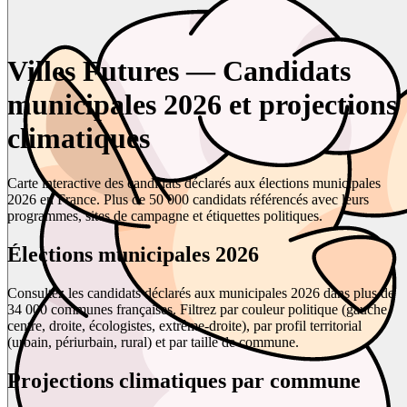
Villes Futures — Candidats
municipales 2026 et projections
climatiques
Carte interactive des candidats déclarés aux élections municipales
2026 en France. Plus de 50 000 candidats référencés avec leurs
programmes, sites de campagne et étiquettes politiques.
Élections municipales 2026
Consultez les candidats déclarés aux municipales 2026 dans plus de
34 000 communes françaises. Filtrez par couleur politique (gauche,
centre, droite, écologistes, extrême-droite), par profil territorial
(urbain, périurbain, rural) et par taille de commune.
Projections climatiques par commune