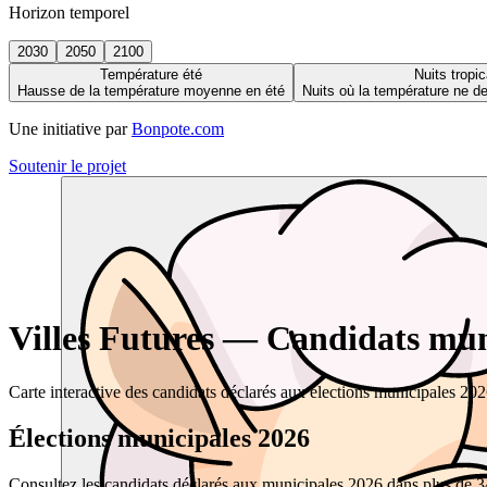
Horizon temporel
2030
2050
2100
Température été
Nuits tropic
Hausse de la température moyenne en été
Nuits où la température ne 
Une initiative par
Bonpote.com
Soutenir le projet
Villes Futures — Candidats muni
Carte interactive des candidats déclarés aux élections municipales 20
Élections municipales 2026
Consultez les candidats déclarés aux municipales 2026 dans plus de 34 0