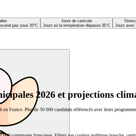
ales
Jours de canicule
Stress
descend pas sous 20°C
Jours où la température dépasse 35°C
Jours avec 
cipales 2026 et projections clim
26 en France. Plus de 50 000 candidats référencés avec leurs programmes,
00 communes françaises. Filtrez par couleur politique (gauche, centre, dr