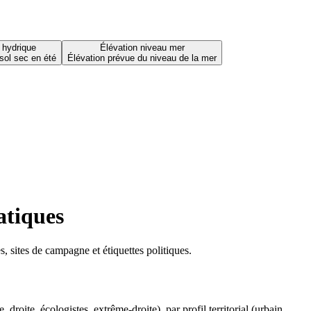
 hydrique
Élévation niveau mer
sol sec en été
Élévation prévue du niveau de la mer
atiques
 sites de campagne et étiquettes politiques.
oite, écologistes, extrême-droite), par profil territorial (urbain,