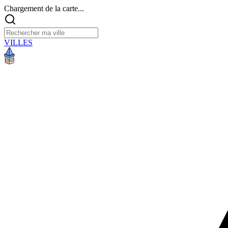
Chargement de la carte...
VILLES