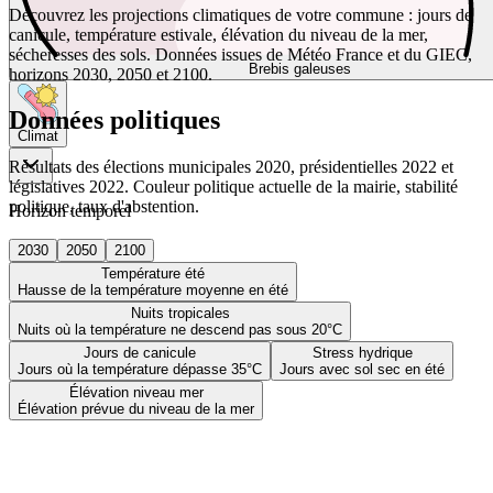
Découvrez les projections climatiques de votre commune : jours de
canicule, température estivale, élévation du niveau de la mer,
sécheresses des sols. Données issues de Météo France et du GIEC,
Brebis galeuses
horizons 2030, 2050 et 2100.
Données politiques
Climat
Résultats des élections municipales 2020, présidentielles 2022 et
législatives 2022. Couleur politique actuelle de la mairie, stabilité
politique, taux d'abstention.
Horizon temporel
2030
2050
2100
Température été
Hausse de la température moyenne en été
Nuits tropicales
Nuits où la température ne descend pas sous 20°C
Jours de canicule
Stress hydrique
Jours où la température dépasse 35°C
Jours avec sol sec en été
Élévation niveau mer
Élévation prévue du niveau de la mer