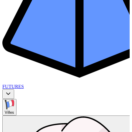
FUTURES
Villes