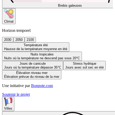
Brebis galeuses
Climat
Horizon temporel
2030
2050
2100
Température été
Hausse de la température moyenne en été
Nuits tropicales
Nuits où la température ne descend pas sous 20°C
Jours de canicule
Stress hydrique
Jours où la température dépasse 35°C
Jours avec sol sec en été
Élévation niveau mer
Élévation prévue du niveau de la mer
Une initiative par
Bonpote.com
Soutenir le projet
Villes