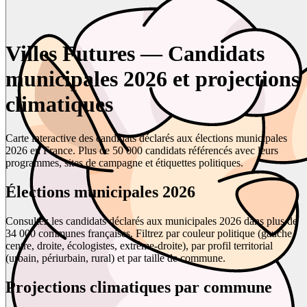
Villes Futures — Candidats
municipales 2026 et projections
climatiques
Carte interactive des candidats déclarés aux élections municipales
2026 en France. Plus de 50 000 candidats référencés avec leurs
programmes, sites de campagne et étiquettes politiques.
Élections municipales 2026
Consultez les candidats déclarés aux municipales 2026 dans plus de
34 000 communes françaises. Filtrez par couleur politique (gauche,
centre, droite, écologistes, extrême-droite), par profil territorial
(urbain, périurbain, rural) et par taille de commune.
Projections climatiques par commune