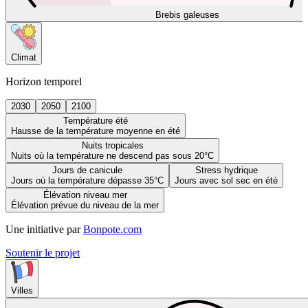
Brebis galeuses
Climat
Horizon temporel
2030
2050
2100
Température été
Hausse de la température moyenne en été
Nuits tropicales
Nuits où la température ne descend pas sous 20°C
Jours de canicule
Stress hydrique
Jours où la température dépasse 35°C
Jours avec sol sec en été
Élévation niveau mer
Élévation prévue du niveau de la mer
Une initiative par
Bonpote.com
Soutenir le projet
Villes