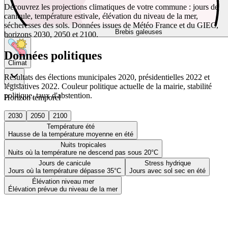
Découvrez les projections climatiques de votre commune : jours de
canicule, température estivale, élévation du niveau de la mer,
sécheresses des sols. Données issues de Météo France et du GIEC,
Brebis galeuses
horizons 2030, 2050 et 2100.
Données politiques
Climat
Résultats des élections municipales 2020, présidentielles 2022 et
législatives 2022. Couleur politique actuelle de la mairie, stabilité
politique, taux d'abstention.
Horizon temporel
2030
2050
2100
Température été
Hausse de la température moyenne en été
Nuits tropicales
Nuits où la température ne descend pas sous 20°C
Jours de canicule
Stress hydrique
Jours où la température dépasse 35°C
Jours avec sol sec en été
Élévation niveau mer
Élévation prévue du niveau de la mer