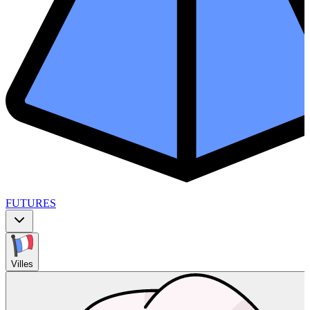
FUTURES
Villes