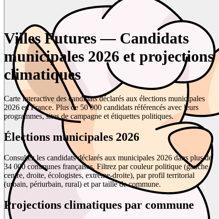
Villes Futures — Candidats
municipales 2026 et projections
climatiques
Carte interactive des candidats déclarés aux élections municipales
2026 en France. Plus de 50 000 candidats référencés avec leurs
programmes, sites de campagne et étiquettes politiques.
Élections municipales 2026
Consultez les candidats déclarés aux municipales 2026 dans plus de
34 000 communes françaises. Filtrez par couleur politique (gauche,
centre, droite, écologistes, extrême-droite), par profil territorial
(urbain, périurbain, rural) et par taille de commune.
Projections climatiques par commune