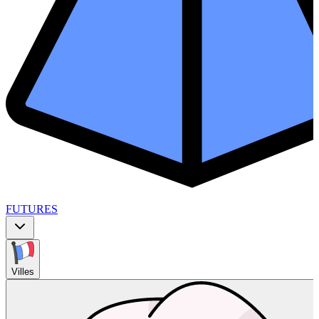
FUTURES
Villes