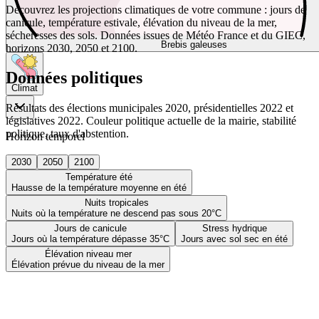
Découvrez les projections climatiques de votre commune : jours de
canicule, température estivale, élévation du niveau de la mer,
sécheresses des sols. Données issues de Météo France et du GIEC,
Brebis galeuses
horizons 2030, 2050 et 2100.
Données politiques
Climat
Résultats des élections municipales 2020, présidentielles 2022 et
législatives 2022. Couleur politique actuelle de la mairie, stabilité
politique, taux d'abstention.
Horizon temporel
2030
2050
2100
Température été
Hausse de la température moyenne en été
Nuits tropicales
Nuits où la température ne descend pas sous 20°C
Jours de canicule
Stress hydrique
Jours où la température dépasse 35°C
Jours avec sol sec en été
Élévation niveau mer
Élévation prévue du niveau de la mer