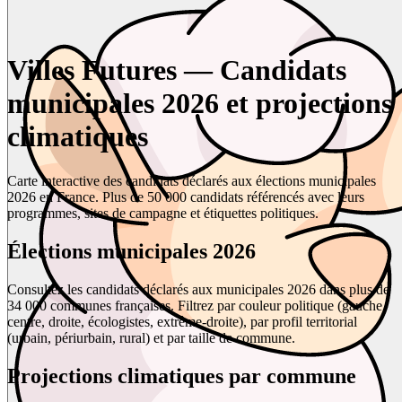
Villes Futures — Candidats
municipales 2026 et projections
climatiques
Carte interactive des candidats déclarés aux élections municipales
2026 en France. Plus de 50 000 candidats référencés avec leurs
programmes, sites de campagne et étiquettes politiques.
Élections municipales 2026
Consultez les candidats déclarés aux municipales 2026 dans plus de
34 000 communes françaises. Filtrez par couleur politique (gauche,
centre, droite, écologistes, extrême-droite), par profil territorial
(urbain, périurbain, rural) et par taille de commune.
Projections climatiques par commune