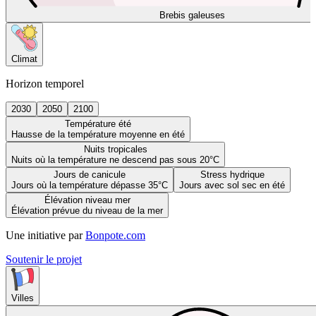
Brebis galeuses
Climat
Horizon temporel
2030
2050
2100
Température été
Hausse de la température moyenne en été
Nuits tropicales
Nuits où la température ne descend pas sous 20°C
Jours de canicule
Stress hydrique
Jours où la température dépasse 35°C
Jours avec sol sec en été
Élévation niveau mer
Élévation prévue du niveau de la mer
Une initiative par
Bonpote.com
Soutenir le projet
Villes