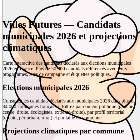
Villes Futures — Candidats
municipales 2026 et projections
climatiques
Carte interactive des candidats déclarés aux élections municipales
2026 en France. Plus de 50 000 candidats référencés avec leurs
programmes, sites de campagne et étiquettes politiques.
Élections municipales 2026
Consultez les candidats déclarés aux municipales 2026 dans plus de
34 000 communes françaises. Filtrez par couleur politique (gauche,
centre, droite, écologistes, extrême-droite), par profil territorial
(urbain, périurbain, rural) et par taille de commune.
Projections climatiques par commune