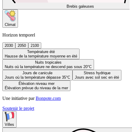
Brebis galeuses
Climat
Horizon temporel
2030
2050
2100
Température été
Hausse de la température moyenne en été
Nuits tropicales
Nuits où la température ne descend pas sous 20°C
Jours de canicule
Stress hydrique
Jours où la température dépasse 35°C
Jours avec sol sec en été
Élévation niveau mer
Élévation prévue du niveau de la mer
Une initiative par
Bonpote.com
Soutenir le projet
Villes