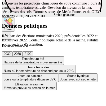
Découvrez les projections climatiques de votre commune : jours de
canicule, température estivale, élévation du niveau de la mer,
sécheresses des sols. Données issues de Météo France et du GIEC,
Brebis galeuses
horizons 2030, 2050 et 2100.
Données politiques
Climat
Résultats des élections municipales 2020, présidentielles 2022 et
législatives 2022. Couleur politique actuelle de la mairie, stabilité
politique, taux d'abstention.
Horizon temporel
2030
2050
2100
Température été
Hausse de la température moyenne en été
Nuits tropicales
Nuits où la température ne descend pas sous 20°C
Jours de canicule
Stress hydrique
Jours où la température dépasse 35°C
Jours avec sol sec en été
Élévation niveau mer
Élévation prévue du niveau de la mer