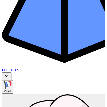
FUTURES
Villes