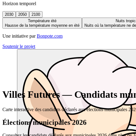
Horizon temporel
2030
2050
2100
Température été
Nuits tropic
Hausse de la température moyenne en été
Nuits où la température ne 
Une initiative par
Bonpote.com
Soutenir le projet
Villes Futures — Candidats muni
Carte interactive des candidats déclarés aux élections municipales 20
Élections municipales 2026
Consultez les candidats déclarés aux municipales 2026 dans plus de 34 0