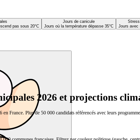
ales
Jours de canicule
Stress
descend pas sous 20°C
Jours où la température dépasse 35°C
Jours avec 
cipales 2026 et projections clim
26 en France. Plus de 50 000 candidats référencés avec leurs programmes,
00 communes françaises. Filtrez par couleur politique (gauche, centre, dr