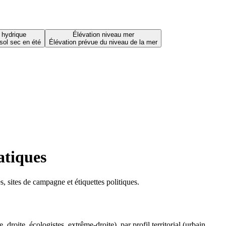
 hydrique
Élévation niveau mer
sol sec en été
Élévation prévue du niveau de la mer
atiques
 sites de campagne et étiquettes politiques.
oite, écologistes, extrême-droite), par profil territorial (urbain,