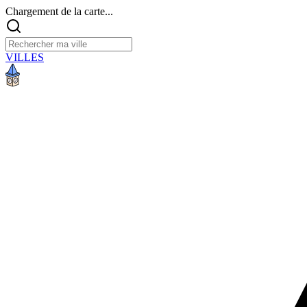
Chargement de la carte...
VILLES