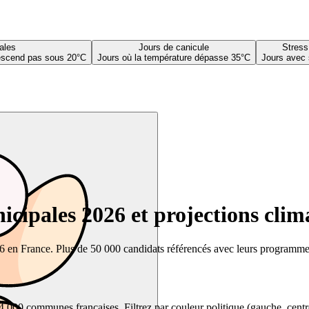
ales
Jours de canicule
Stress
descend pas sous 20°C
Jours où la température dépasse 35°C
Jours avec 
cipales 2026 et projections clim
26 en France. Plus de 50 000 candidats référencés avec leurs programmes,
00 communes françaises. Filtrez par couleur politique (gauche, centre, dr