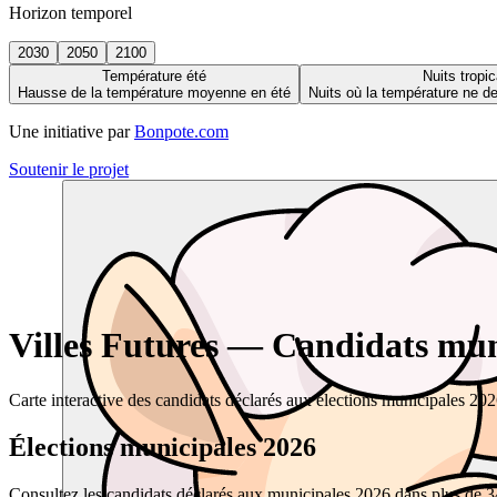
Horizon temporel
2030
2050
2100
Température été
Nuits tropic
Hausse de la température moyenne en été
Nuits où la température ne 
Une initiative par
Bonpote.com
Soutenir le projet
Villes Futures — Candidats muni
Carte interactive des candidats déclarés aux élections municipales 20
Élections municipales 2026
Consultez les candidats déclarés aux municipales 2026 dans plus de 34 0