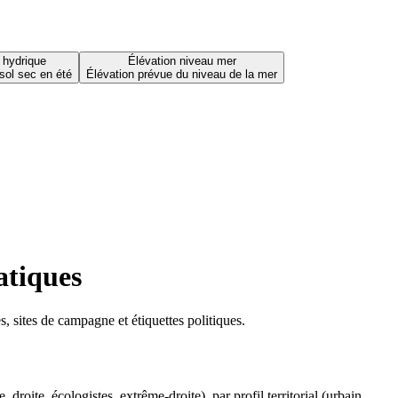
 hydrique
Élévation niveau mer
sol sec en été
Élévation prévue du niveau de la mer
atiques
 sites de campagne et étiquettes politiques.
oite, écologistes, extrême-droite), par profil territorial (urbain,