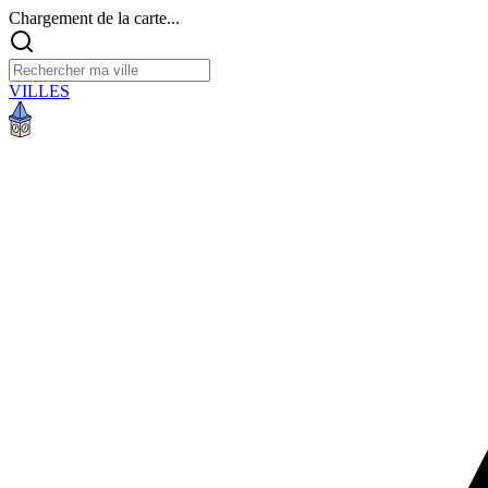
Chargement de la carte...
VILLES