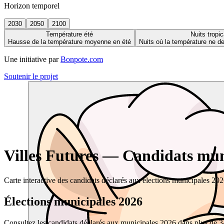
Horizon temporel
2030
2050
2100
Température été
Nuits tropic
Hausse de la température moyenne en été
Nuits où la température ne 
Une initiative par
Bonpote.com
Soutenir le projet
Villes Futures — Candidats muni
Carte interactive des candidats déclarés aux élections municipales 20
Élections municipales 2026
Consultez les candidats déclarés aux municipales 2026 dans plus de 34 0