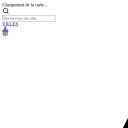
Chargement de la carte...
VILLES