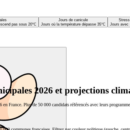
ales
Jours de canicule
Stress
descend pas sous 20°C
Jours où la température dépasse 35°C
Jours avec 
cipales 2026 et projections clim
26 en France. Plus de 50 000 candidats référencés avec leurs programmes,
00 communes françaises. Filtrez par couleur politique (gauche, centre, dr