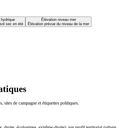
 hydrique
Élévation niveau mer
sol sec en été
Élévation prévue du niveau de la mer
atiques
 sites de campagne et étiquettes politiques.
oite, écologistes, extrême-droite), par profil territorial (urbain,