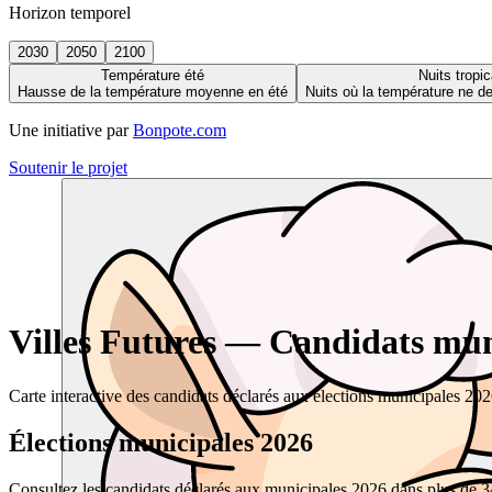
Horizon temporel
2030
2050
2100
Température été
Nuits tropic
Hausse de la température moyenne en été
Nuits où la température ne 
Une initiative par
Bonpote.com
Soutenir le projet
Villes Futures — Candidats muni
Carte interactive des candidats déclarés aux élections municipales 20
Élections municipales 2026
Consultez les candidats déclarés aux municipales 2026 dans plus de 34 0