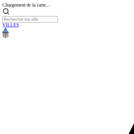
Chargement de la carte...
VILLES