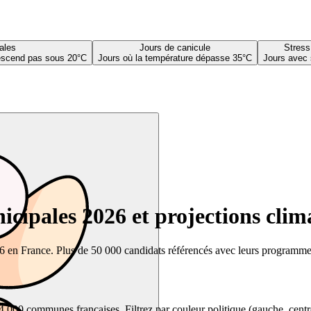
ales
Jours de canicule
Stress
descend pas sous 20°C
Jours où la température dépasse 35°C
Jours avec 
cipales 2026 et projections clim
26 en France. Plus de 50 000 candidats référencés avec leurs programmes,
00 communes françaises. Filtrez par couleur politique (gauche, centre, dr