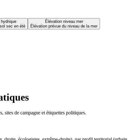
 hydrique
Élévation niveau mer
sol sec en été
Élévation prévue du niveau de la mer
atiques
 sites de campagne et étiquettes politiques.
oite, écologistes, extrême-droite), par profil territorial (urbain,