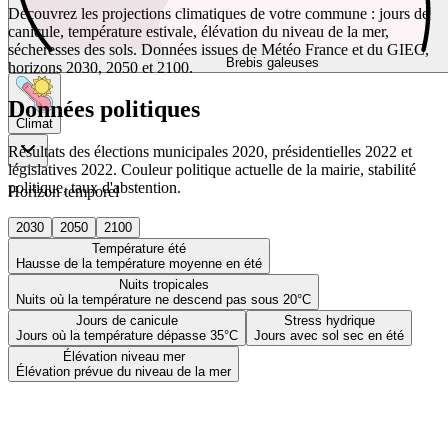
Découvrez les projections climatiques de votre commune : jours de
canicule, température estivale, élévation du niveau de la mer,
sécheresses des sols. Données issues de Météo France et du GIEC,
Brebis galeuses
horizons 2030, 2050 et 2100.
Données politiques
Climat
Résultats des élections municipales 2020, présidentielles 2022 et
législatives 2022. Couleur politique actuelle de la mairie, stabilité
politique, taux d'abstention.
Horizon temporel
2030
2050
2100
Température été
Hausse de la température moyenne en été
Nuits tropicales
Nuits où la température ne descend pas sous 20°C
Jours de canicule
Stress hydrique
Jours où la température dépasse 35°C
Jours avec sol sec en été
Élévation niveau mer
Élévation prévue du niveau de la mer