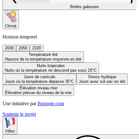
Brebis galeuses
Climat
Horizon temporel
2030
2050
2100
Température été
Hausse de la température moyenne en été
Nuits tropicales
Nuits où la température ne descend pas sous 20°C
Jours de canicule
Stress hydrique
Jours où la température dépasse 35°C
Jours avec sol sec en été
Élévation niveau mer
Élévation prévue du niveau de la mer
Une initiative par
Bonpote.com
Soutenir le projet
Villes