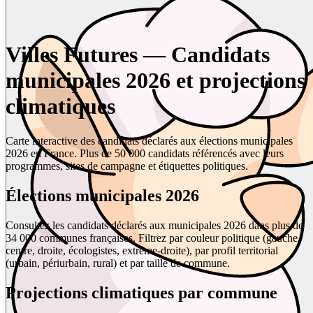
Villes Futures — Candidats
municipales 2026 et projections
climatiques
Carte interactive des candidats déclarés aux élections municipales
2026 en France. Plus de 50 000 candidats référencés avec leurs
programmes, sites de campagne et étiquettes politiques.
Élections municipales 2026
Consultez les candidats déclarés aux municipales 2026 dans plus de
34 000 communes françaises. Filtrez par couleur politique (gauche,
centre, droite, écologistes, extrême-droite), par profil territorial
(urbain, périurbain, rural) et par taille de commune.
Projections climatiques par commune