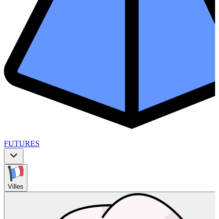
FUTURES
Villes