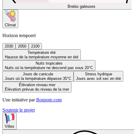
Brebis galeuses
Climat
Horizon temporel
2030
2050
2100
Température été
Hausse de la température moyenne en été
Nuits tropicales
Nuits où la température ne descend pas sous 20°C
Jours de canicule
Stress hydrique
Jours où la température dépasse 35°C
Jours avec sol sec en été
Élévation niveau mer
Élévation prévue du niveau de la mer
Une initiative par
Bonpote.com
Soutenir le projet
Villes