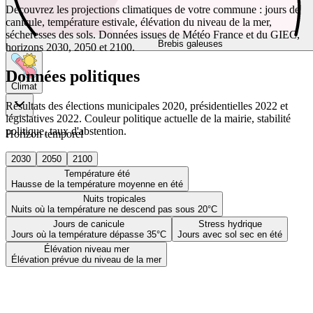
Découvrez les projections climatiques de votre commune : jours de
canicule, température estivale, élévation du niveau de la mer,
sécheresses des sols. Données issues de Météo France et du GIEC,
Brebis galeuses
horizons 2030, 2050 et 2100.
Données politiques
Climat
Résultats des élections municipales 2020, présidentielles 2022 et
législatives 2022. Couleur politique actuelle de la mairie, stabilité
politique, taux d'abstention.
Horizon temporel
2030
2050
2100
Température été
Hausse de la température moyenne en été
Nuits tropicales
Nuits où la température ne descend pas sous 20°C
Jours de canicule
Stress hydrique
Jours où la température dépasse 35°C
Jours avec sol sec en été
Élévation niveau mer
Élévation prévue du niveau de la mer