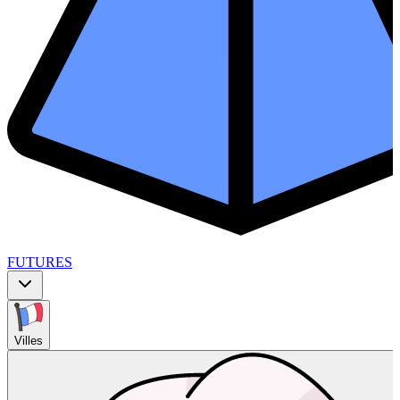
FUTURES
Villes