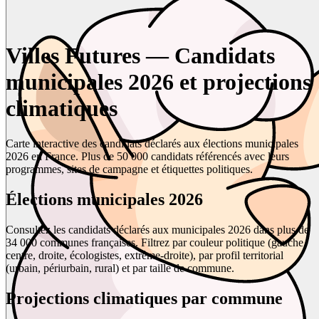
Villes Futures — Candidats
municipales 2026 et projections
climatiques
Carte interactive des candidats déclarés aux élections municipales
2026 en France. Plus de 50 000 candidats référencés avec leurs
programmes, sites de campagne et étiquettes politiques.
Élections municipales 2026
Consultez les candidats déclarés aux municipales 2026 dans plus de
34 000 communes françaises. Filtrez par couleur politique (gauche,
centre, droite, écologistes, extrême-droite), par profil territorial
(urbain, périurbain, rural) et par taille de commune.
Projections climatiques par commune