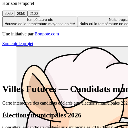
Horizon temporel
2030
2050
2100
Température été
Nuits tropic
Hausse de la température moyenne en été
Nuits où la température ne 
Une initiative par
Bonpote.com
Soutenir le projet
Villes Futures — Candidats muni
Carte interactive des candidats déclarés aux élections municipales 20
Élections municipales 2026
Consultez les candidats déclarés aux municipales 2026 dans plus de 34 0