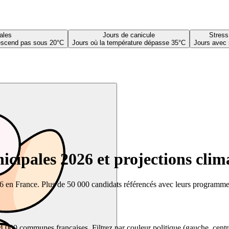
ales
Jours de canicule
Stress
descend pas sous 20°C
Jours où la température dépasse 35°C
Jours avec 
cipales 2026 et projections clim
26 en France. Plus de 50 000 candidats référencés avec leurs programmes,
00 communes françaises. Filtrez par couleur politique (gauche, centre, dr