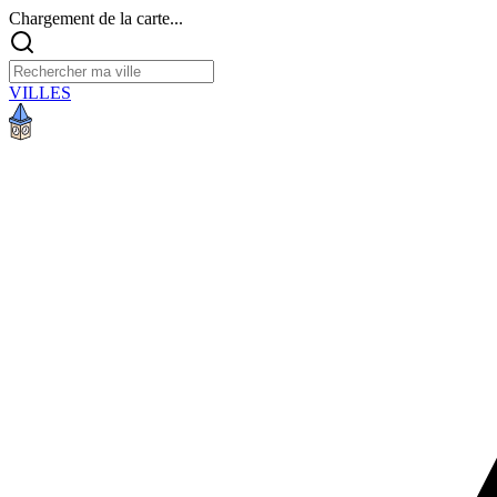
Chargement de la carte...
VILLES