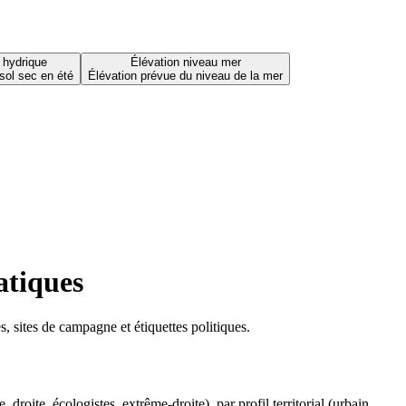
 hydrique
Élévation niveau mer
sol sec en été
Élévation prévue du niveau de la mer
atiques
 sites de campagne et étiquettes politiques.
oite, écologistes, extrême-droite), par profil territorial (urbain,