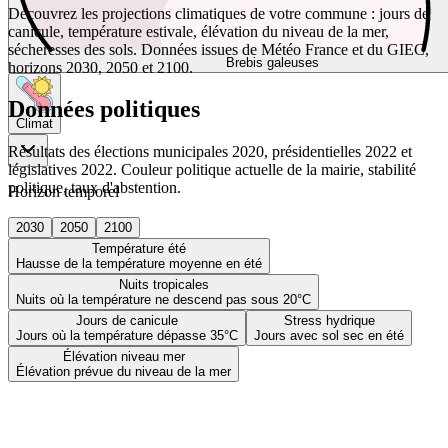
Découvrez les projections climatiques de votre commune : jours de
canicule, température estivale, élévation du niveau de la mer,
sécheresses des sols. Données issues de Météo France et du GIEC,
Brebis galeuses
horizons 2030, 2050 et 2100.
Données politiques
Climat
Résultats des élections municipales 2020, présidentielles 2022 et
législatives 2022. Couleur politique actuelle de la mairie, stabilité
politique, taux d'abstention.
Horizon temporel
2030
2050
2100
Température été
Hausse de la température moyenne en été
Nuits tropicales
Nuits où la température ne descend pas sous 20°C
Jours de canicule
Stress hydrique
Jours où la température dépasse 35°C
Jours avec sol sec en été
Élévation niveau mer
Élévation prévue du niveau de la mer