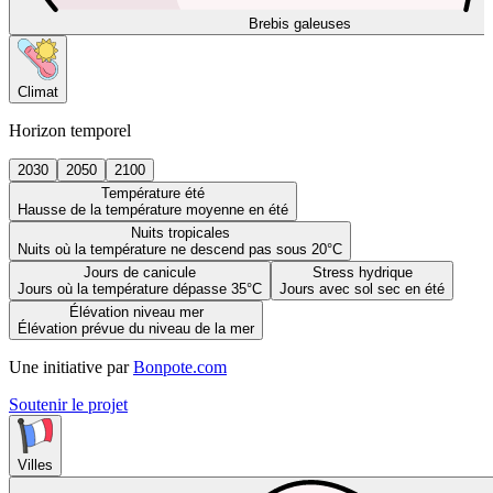
Brebis galeuses
Climat
Horizon temporel
2030
2050
2100
Température été
Hausse de la température moyenne en été
Nuits tropicales
Nuits où la température ne descend pas sous 20°C
Jours de canicule
Stress hydrique
Jours où la température dépasse 35°C
Jours avec sol sec en été
Élévation niveau mer
Élévation prévue du niveau de la mer
Une initiative par
Bonpote.com
Soutenir le projet
Villes