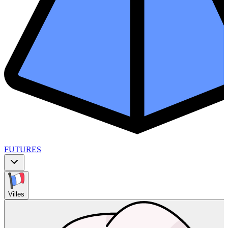
FUTURES
Villes