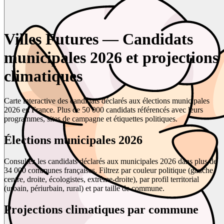
Villes Futures — Candidats
municipales 2026 et projections
climatiques
Carte interactive des candidats déclarés aux élections municipales
2026 en France. Plus de 50 000 candidats référencés avec leurs
programmes, sites de campagne et étiquettes politiques.
Élections municipales 2026
Consultez les candidats déclarés aux municipales 2026 dans plus de
34 000 communes françaises. Filtrez par couleur politique (gauche,
centre, droite, écologistes, extrême-droite), par profil territorial
(urbain, périurbain, rural) et par taille de commune.
Projections climatiques par commune