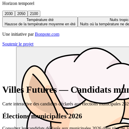
Horizon temporel
2030
2050
2100
Température été
Nuits tropic
Hausse de la température moyenne en été
Nuits où la température ne 
Une initiative par
Bonpote.com
Soutenir le projet
Villes Futures — Candidats muni
Carte interactive des candidats déclarés aux élections municipales 20
Élections municipales 2026
Consultez les candidats déclarés aux municipales 2026 dans plus de 34 0