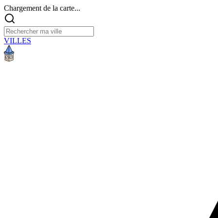
Chargement de la carte...
VILLES