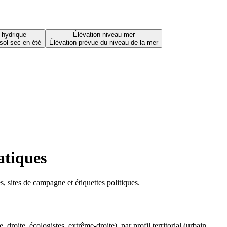
 hydrique
Élévation niveau mer
sol sec en été
Élévation prévue du niveau de la mer
atiques
 sites de campagne et étiquettes politiques.
oite, écologistes, extrême-droite), par profil territorial (urbain,