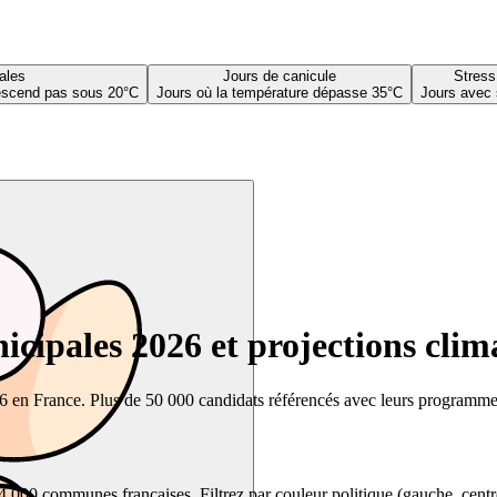
ales
Jours de canicule
Stress
descend pas sous 20°C
Jours où la température dépasse 35°C
Jours avec 
cipales 2026 et projections clim
26 en France. Plus de 50 000 candidats référencés avec leurs programmes,
00 communes françaises. Filtrez par couleur politique (gauche, centre, dr