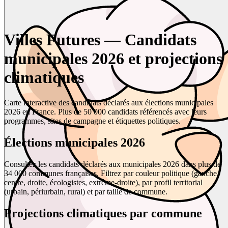
Villes Futures — Candidats
municipales 2026 et projections
climatiques
Carte interactive des candidats déclarés aux élections municipales
2026 en France. Plus de 50 000 candidats référencés avec leurs
programmes, sites de campagne et étiquettes politiques.
Élections municipales 2026
Consultez les candidats déclarés aux municipales 2026 dans plus de
34 000 communes françaises. Filtrez par couleur politique (gauche,
centre, droite, écologistes, extrême-droite), par profil territorial
(urbain, périurbain, rural) et par taille de commune.
Projections climatiques par commune