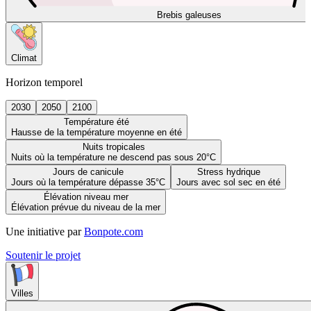
Brebis galeuses
Climat
Horizon temporel
2030
2050
2100
Température été
Hausse de la température moyenne en été
Nuits tropicales
Nuits où la température ne descend pas sous 20°C
Jours de canicule
Stress hydrique
Jours où la température dépasse 35°C
Jours avec sol sec en été
Élévation niveau mer
Élévation prévue du niveau de la mer
Une initiative par
Bonpote.com
Soutenir le projet
Villes