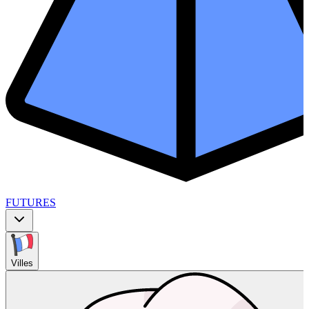
FUTURES
Villes