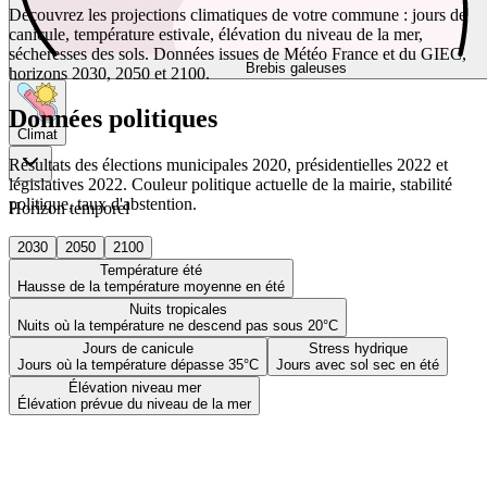
Découvrez les projections climatiques de votre commune : jours de
canicule, température estivale, élévation du niveau de la mer,
sécheresses des sols. Données issues de Météo France et du GIEC,
Brebis galeuses
horizons 2030, 2050 et 2100.
Données politiques
Climat
Résultats des élections municipales 2020, présidentielles 2022 et
législatives 2022. Couleur politique actuelle de la mairie, stabilité
politique, taux d'abstention.
Horizon temporel
2030
2050
2100
Température été
Hausse de la température moyenne en été
Nuits tropicales
Nuits où la température ne descend pas sous 20°C
Jours de canicule
Stress hydrique
Jours où la température dépasse 35°C
Jours avec sol sec en été
Élévation niveau mer
Élévation prévue du niveau de la mer