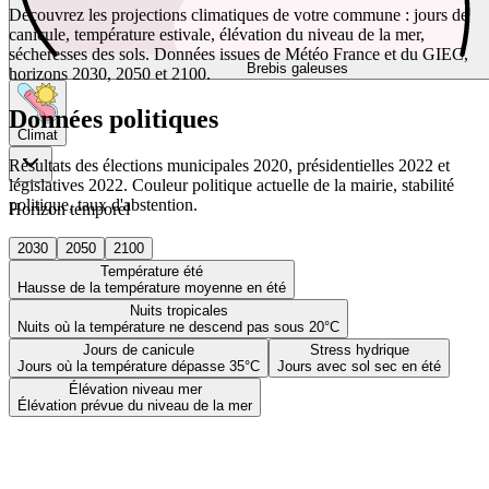
Découvrez les projections climatiques de votre commune : jours de
canicule, température estivale, élévation du niveau de la mer,
sécheresses des sols. Données issues de Météo France et du GIEC,
Brebis galeuses
horizons 2030, 2050 et 2100.
Données politiques
Climat
Résultats des élections municipales 2020, présidentielles 2022 et
législatives 2022. Couleur politique actuelle de la mairie, stabilité
politique, taux d'abstention.
Horizon temporel
2030
2050
2100
Température été
Hausse de la température moyenne en été
Nuits tropicales
Nuits où la température ne descend pas sous 20°C
Jours de canicule
Stress hydrique
Jours où la température dépasse 35°C
Jours avec sol sec en été
Élévation niveau mer
Élévation prévue du niveau de la mer