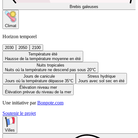
Brebis galeuses
Climat
Horizon temporel
2030
2050
2100
Température été
Hausse de la température moyenne en été
Nuits tropicales
Nuits où la température ne descend pas sous 20°C
Jours de canicule
Stress hydrique
Jours où la température dépasse 35°C
Jours avec sol sec en été
Élévation niveau mer
Élévation prévue du niveau de la mer
Une initiative par
Bonpote.com
Soutenir le projet
Villes