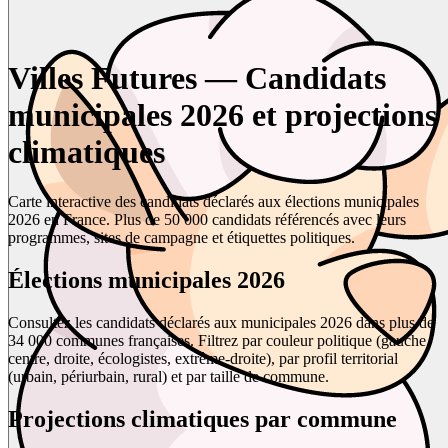
Villes Futures — Candidats
municipales 2026 et projections
climatiques
Carte interactive des candidats déclarés aux élections municipales
2026 en France. Plus de 50 000 candidats référencés avec leurs
programmes, sites de campagne et étiquettes politiques.
Élections municipales 2026
Consultez les candidats déclarés aux municipales 2026 dans plus de
34 000 communes françaises. Filtrez par couleur politique (gauche,
centre, droite, écologistes, extrême-droite), par profil territorial
(urbain, périurbain, rural) et par taille de commune.
Projections climatiques par commune