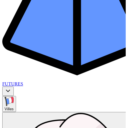
FUTURES
Villes