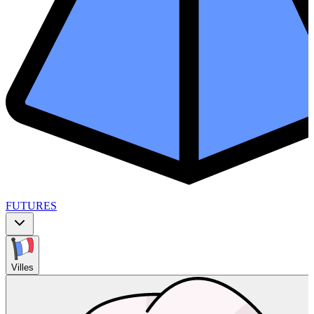
FUTURES
Villes