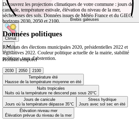
Découvrez les projections climatiques de votre commune : jours de
canicule, température estivale, élévation du niveau de la mer,
sécheresses des sols. Données issues de Météo France et du GIEC,
Brebis galeuses
horizons 2030, 2050 et 2100.
Données politiques
Climat
Résultats des élections municipales 2020, présidentielles 2022 et
législatives 2022. Couleur politique actuelle de la mairie, stabilité
politique, taux d'abstention.
Horizon temporel
2030
2050
2100
Température été
Hausse de la température moyenne en été
Nuits tropicales
Nuits où la température ne descend pas sous 20°C
Jours de canicule
Stress hydrique
Jours où la température dépasse 35°C
Jours avec sol sec en été
Élévation niveau mer
Élévation prévue du niveau de la mer