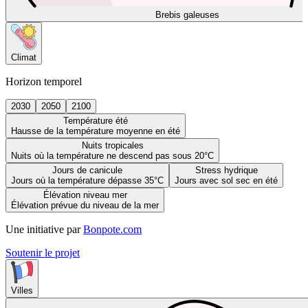
Brebis galeuses
Climat
Horizon temporel
2030
2050
2100
Température été
Hausse de la température moyenne en été
Nuits tropicales
Nuits où la température ne descend pas sous 20°C
Jours de canicule
Stress hydrique
Jours où la température dépasse 35°C
Jours avec sol sec en été
Élévation niveau mer
Élévation prévue du niveau de la mer
Une initiative par
Bonpote.com
Soutenir le projet
Villes