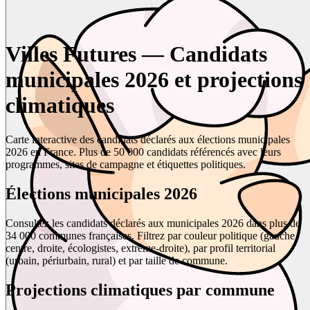
Villes Futures — Candidats
municipales 2026 et projections
climatiques
Carte interactive des candidats déclarés aux élections municipales
2026 en France. Plus de 50 000 candidats référencés avec leurs
programmes, sites de campagne et étiquettes politiques.
Élections municipales 2026
Consultez les candidats déclarés aux municipales 2026 dans plus de
34 000 communes françaises. Filtrez par couleur politique (gauche,
centre, droite, écologistes, extrême-droite), par profil territorial
(urbain, périurbain, rural) et par taille de commune.
Projections climatiques par commune