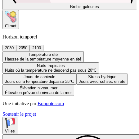
Brebis galeuses
Climat
Horizon temporel
2030
2050
2100
Température été
Hausse de la température moyenne en été
Nuits tropicales
Nuits où la température ne descend pas sous 20°C
Jours de canicule
Stress hydrique
Jours où la température dépasse 35°C
Jours avec sol sec en été
Élévation niveau mer
Élévation prévue du niveau de la mer
Une initiative par
Bonpote.com
Soutenir le projet
Villes