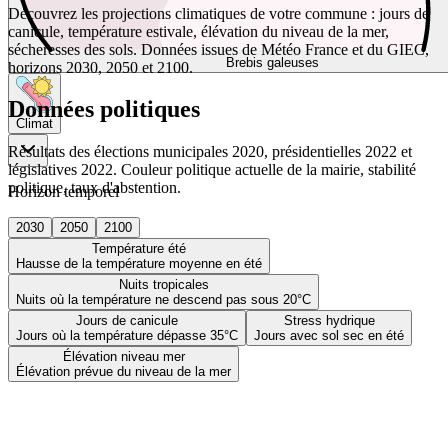
Découvrez les projections climatiques de votre commune : jours de
canicule, température estivale, élévation du niveau de la mer,
sécheresses des sols. Données issues de Météo France et du GIEC,
Brebis galeuses
horizons 2030, 2050 et 2100.
Données politiques
Climat
Résultats des élections municipales 2020, présidentielles 2022 et
législatives 2022. Couleur politique actuelle de la mairie, stabilité
politique, taux d'abstention.
Horizon temporel
2030
2050
2100
Température été
Hausse de la température moyenne en été
Nuits tropicales
Nuits où la température ne descend pas sous 20°C
Jours de canicule
Stress hydrique
Jours où la température dépasse 35°C
Jours avec sol sec en été
Élévation niveau mer
Élévation prévue du niveau de la mer