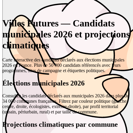
Villes Futures — Candidats
municipales 2026 et projections
climatiques
Carte interactive des candidats déclarés aux élections municipales
2026 en France. Plus de 50 000 candidats référencés avec leurs
programmes, sites de campagne et étiquettes politiques.
Élections municipales 2026
Consultez les candidats déclarés aux municipales 2026 dans plus de
34 000 communes françaises. Filtrez par couleur politique (gauche,
centre, droite, écologistes, extrême-droite), par profil territorial
(urbain, périurbain, rural) et par taille de commune.
Projections climatiques par commune