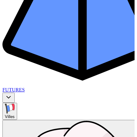
FUTURES
Villes