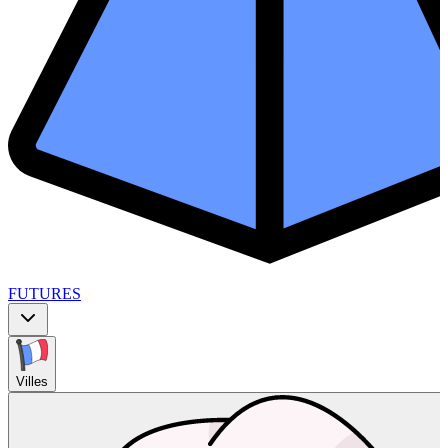
FUTURES
Villes