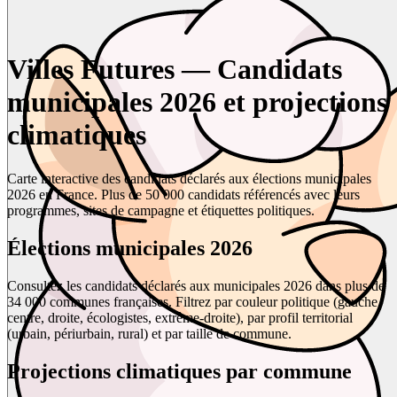
Villes Futures — Candidats
municipales 2026 et projections
climatiques
Carte interactive des candidats déclarés aux élections municipales
2026 en France. Plus de 50 000 candidats référencés avec leurs
programmes, sites de campagne et étiquettes politiques.
Élections municipales 2026
Consultez les candidats déclarés aux municipales 2026 dans plus de
34 000 communes françaises. Filtrez par couleur politique (gauche,
centre, droite, écologistes, extrême-droite), par profil territorial
(urbain, périurbain, rural) et par taille de commune.
Projections climatiques par commune