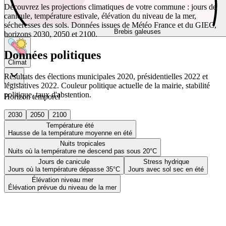
Découvrez les projections climatiques de votre commune : jours de
canicule, température estivale, élévation du niveau de la mer,
sécheresses des sols. Données issues de Météo France et du GIEC,
Brebis galeuses
horizons 2030, 2050 et 2100.
Données politiques
Climat
Résultats des élections municipales 2020, présidentielles 2022 et
législatives 2022. Couleur politique actuelle de la mairie, stabilité
politique, taux d'abstention.
Horizon temporel
2030
2050
2100
Température été
Hausse de la température moyenne en été
Nuits tropicales
Nuits où la température ne descend pas sous 20°C
Jours de canicule
Stress hydrique
Jours où la température dépasse 35°C
Jours avec sol sec en été
Élévation niveau mer
Élévation prévue du niveau de la mer