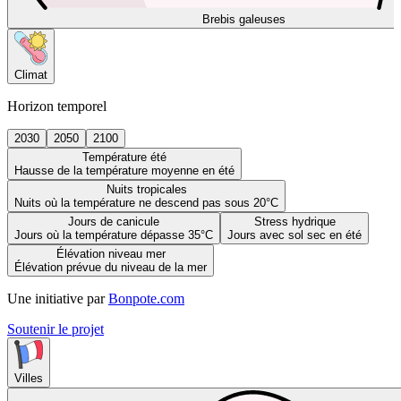
Brebis galeuses
Climat
Horizon temporel
2030
2050
2100
Température été
Hausse de la température moyenne en été
Nuits tropicales
Nuits où la température ne descend pas sous 20°C
Jours de canicule
Stress hydrique
Jours où la température dépasse 35°C
Jours avec sol sec en été
Élévation niveau mer
Élévation prévue du niveau de la mer
Une initiative par
Bonpote.com
Soutenir le projet
Villes