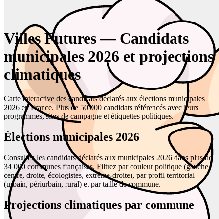
Villes Futures — Candidats
municipales 2026 et projections
climatiques
Carte interactive des candidats déclarés aux élections municipales
2026 en France. Plus de 50 000 candidats référencés avec leurs
programmes, sites de campagne et étiquettes politiques.
Élections municipales 2026
Consultez les candidats déclarés aux municipales 2026 dans plus de
34 000 communes françaises. Filtrez par couleur politique (gauche,
centre, droite, écologistes, extrême-droite), par profil territorial
(urbain, périurbain, rural) et par taille de commune.
Projections climatiques par commune