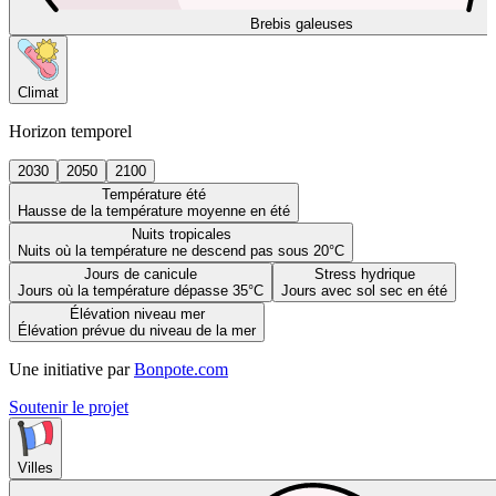
Brebis galeuses
Climat
Horizon temporel
2030
2050
2100
Température été
Hausse de la température moyenne en été
Nuits tropicales
Nuits où la température ne descend pas sous 20°C
Jours de canicule
Stress hydrique
Jours où la température dépasse 35°C
Jours avec sol sec en été
Élévation niveau mer
Élévation prévue du niveau de la mer
Une initiative par
Bonpote.com
Soutenir le projet
Villes