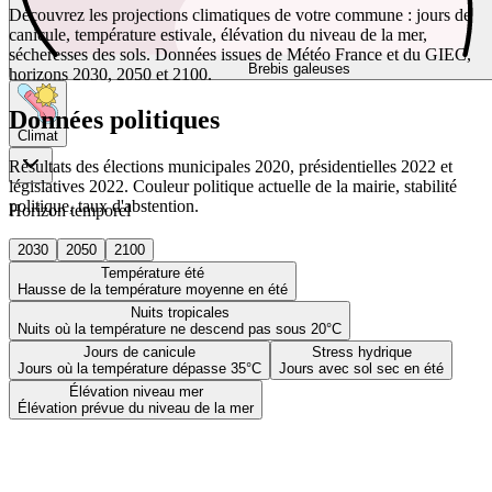
Découvrez les projections climatiques de votre commune : jours de
canicule, température estivale, élévation du niveau de la mer,
sécheresses des sols. Données issues de Météo France et du GIEC,
Brebis galeuses
horizons 2030, 2050 et 2100.
Données politiques
Climat
Résultats des élections municipales 2020, présidentielles 2022 et
législatives 2022. Couleur politique actuelle de la mairie, stabilité
politique, taux d'abstention.
Horizon temporel
2030
2050
2100
Température été
Hausse de la température moyenne en été
Nuits tropicales
Nuits où la température ne descend pas sous 20°C
Jours de canicule
Stress hydrique
Jours où la température dépasse 35°C
Jours avec sol sec en été
Élévation niveau mer
Élévation prévue du niveau de la mer