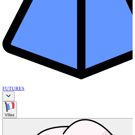
FUTURES
Villes