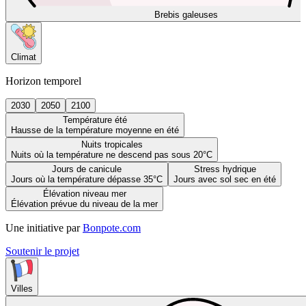
Brebis galeuses
Climat
Horizon temporel
2030
2050
2100
Température été
Hausse de la température moyenne en été
Nuits tropicales
Nuits où la température ne descend pas sous 20°C
Jours de canicule
Stress hydrique
Jours où la température dépasse 35°C
Jours avec sol sec en été
Élévation niveau mer
Élévation prévue du niveau de la mer
Une initiative par
Bonpote.com
Soutenir le projet
Villes