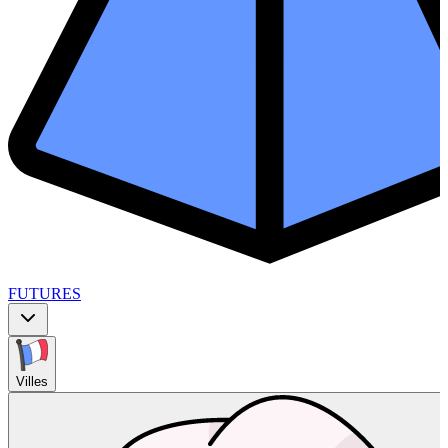
FUTURES
Villes