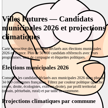
Villes Futures — Candidats
municipales 2026 et projections
climatiques
Carte interactive des candidats déclarés aux élections municipales
2026 en France. Plus de 50 000 candidats référencés avec leurs
programmes, sites de campagne et étiquettes politiques.
Élections municipales 2026
Consultez les candidats déclarés aux municipales 2026 dans plus de
34 000 communes françaises. Filtrez par couleur politique (gauche,
centre, droite, écologistes, extrême-droite), par profil territorial
(urbain, périurbain, rural) et par taille de commune.
Projections climatiques par commune