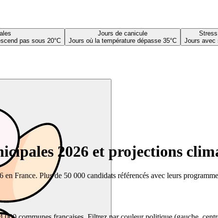
ales
Jours de canicule
Stress
descend pas sous 20°C
Jours où la température dépasse 35°C
Jours avec 
cipales 2026 et projections clim
26 en France. Plus de 50 000 candidats référencés avec leurs programmes,
00 communes françaises. Filtrez par couleur politique (gauche, centre, dr