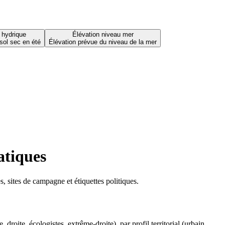
 hydrique
Élévation niveau mer
sol sec en été
Élévation prévue du niveau de la mer
atiques
 sites de campagne et étiquettes politiques.
oite, écologistes, extrême-droite), par profil territorial (urbain,