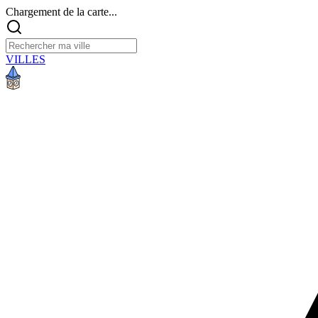
Chargement de la carte...
VILLES