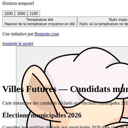
Horizon temporel
2030
2050
2100
Température été
Nuits tropic
Hausse de la température moyenne en été
Nuits où la température ne 
Une initiative par
Bonpote.com
Soutenir le projet
Villes Futures — Candidats muni
Carte interactive des candidats déclarés aux élections municipales 20
Élections municipales 2026
Consultez les candidats déclarés aux municipales 2026 dans plus de 34 0