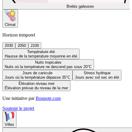
Brebis galeuses
Climat
Horizon temporel
2030
2050
2100
Température été
Hausse de la température moyenne en été
Nuits tropicales
Nuits où la température ne descend pas sous 20°C
Jours de canicule
Stress hydrique
Jours où la température dépasse 35°C
Jours avec sol sec en été
Élévation niveau mer
Élévation prévue du niveau de la mer
Une initiative par
Bonpote.com
Soutenir le projet
Villes