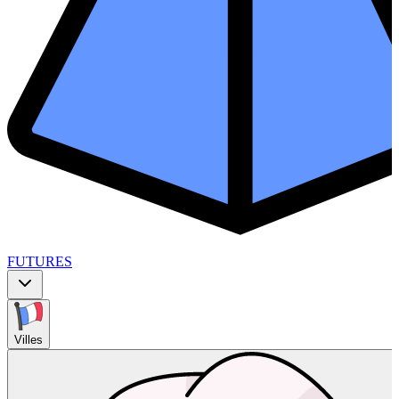
FUTURES
Villes