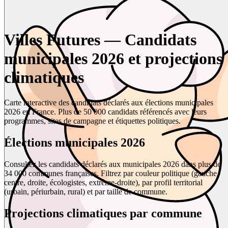
Villes Futures — Candidats
municipales 2026 et projections
climatiques
Carte interactive des candidats déclarés aux élections municipales
2026 en France. Plus de 50 000 candidats référencés avec leurs
programmes, sites de campagne et étiquettes politiques.
Élections municipales 2026
Consultez les candidats déclarés aux municipales 2026 dans plus de
34 000 communes françaises. Filtrez par couleur politique (gauche,
centre, droite, écologistes, extrême-droite), par profil territorial
(urbain, périurbain, rural) et par taille de commune.
Projections climatiques par commune