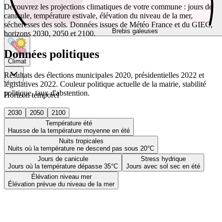
Découvrez les projections climatiques de votre commune : jours de
canicule, température estivale, élévation du niveau de la mer,
sécheresses des sols. Données issues de Météo France et du GIEC,
Brebis galeuses
horizons 2030, 2050 et 2100.
Données politiques
Climat
Résultats des élections municipales 2020, présidentielles 2022 et
législatives 2022. Couleur politique actuelle de la mairie, stabilité
politique, taux d'abstention.
Horizon temporel
2030
2050
2100
Température été
Hausse de la température moyenne en été
Nuits tropicales
Nuits où la température ne descend pas sous 20°C
Jours de canicule
Stress hydrique
Jours où la température dépasse 35°C
Jours avec sol sec en été
Élévation niveau mer
Élévation prévue du niveau de la mer