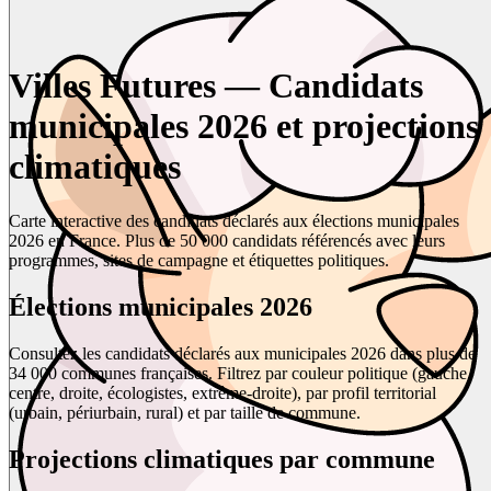
Villes Futures — Candidats
municipales 2026 et projections
climatiques
Carte interactive des candidats déclarés aux élections municipales
2026 en France. Plus de 50 000 candidats référencés avec leurs
programmes, sites de campagne et étiquettes politiques.
Élections municipales 2026
Consultez les candidats déclarés aux municipales 2026 dans plus de
34 000 communes françaises. Filtrez par couleur politique (gauche,
centre, droite, écologistes, extrême-droite), par profil territorial
(urbain, périurbain, rural) et par taille de commune.
Projections climatiques par commune