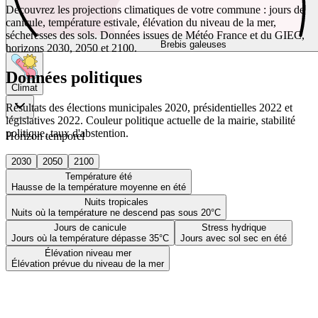
Découvrez les projections climatiques de votre commune : jours de
canicule, température estivale, élévation du niveau de la mer,
sécheresses des sols. Données issues de Météo France et du GIEC,
Brebis galeuses
horizons 2030, 2050 et 2100.
Données politiques
Climat
Résultats des élections municipales 2020, présidentielles 2022 et
législatives 2022. Couleur politique actuelle de la mairie, stabilité
politique, taux d'abstention.
Horizon temporel
2030
2050
2100
Température été
Hausse de la température moyenne en été
Nuits tropicales
Nuits où la température ne descend pas sous 20°C
Jours de canicule
Stress hydrique
Jours où la température dépasse 35°C
Jours avec sol sec en été
Élévation niveau mer
Élévation prévue du niveau de la mer