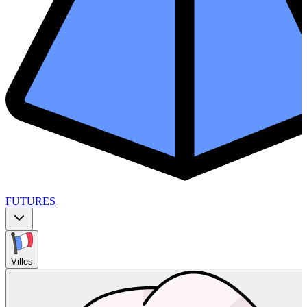
FUTURES
Villes