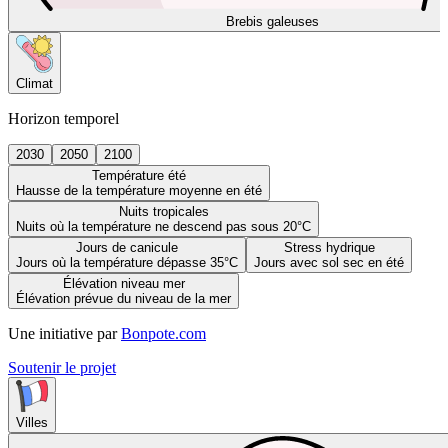
Brebis galeuses
Climat
Horizon temporel
2030
2050
2100
Température été
Hausse de la température moyenne en été
Nuits tropicales
Nuits où la température ne descend pas sous 20°C
Jours de canicule
Stress hydrique
Jours où la température dépasse 35°C
Jours avec sol sec en été
Élévation niveau mer
Élévation prévue du niveau de la mer
Une initiative par
Bonpote.com
Soutenir le projet
Villes