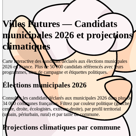
Villes Futures — Candidats
municipales 2026 et projections
climatiques
Carte interactive des candidats déclarés aux élections municipales
2026 en France. Plus de 50 000 candidats référencés avec leurs
programmes, sites de campagne et étiquettes politiques.
Élections municipales 2026
Consultez les candidats déclarés aux municipales 2026 dans plus de
34 000 communes françaises. Filtrez par couleur politique (gauche,
centre, droite, écologistes, extrême-droite), par profil territorial
(urbain, périurbain, rural) et par taille de commune.
Projections climatiques par commune