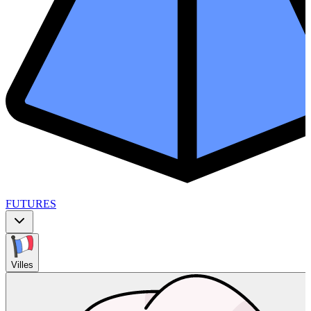
FUTURES
Villes