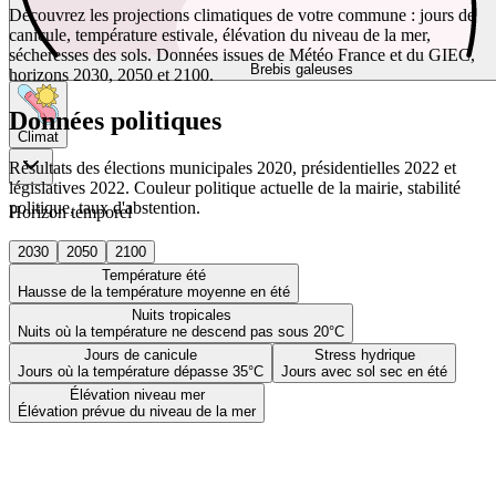
Découvrez les projections climatiques de votre commune : jours de
canicule, température estivale, élévation du niveau de la mer,
sécheresses des sols. Données issues de Météo France et du GIEC,
Brebis galeuses
horizons 2030, 2050 et 2100.
Données politiques
Climat
Résultats des élections municipales 2020, présidentielles 2022 et
législatives 2022. Couleur politique actuelle de la mairie, stabilité
politique, taux d'abstention.
Horizon temporel
2030
2050
2100
Température été
Hausse de la température moyenne en été
Nuits tropicales
Nuits où la température ne descend pas sous 20°C
Jours de canicule
Stress hydrique
Jours où la température dépasse 35°C
Jours avec sol sec en été
Élévation niveau mer
Élévation prévue du niveau de la mer