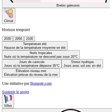
Brebis galeuses
Climat
Horizon temporel
2030
2050
2100
Température été
Hausse de la température moyenne en été
Nuits tropicales
Nuits où la température ne descend pas sous 20°C
Jours de canicule
Stress hydrique
Jours où la température dépasse 35°C
Jours avec sol sec en été
Élévation niveau mer
Élévation prévue du niveau de la mer
Une initiative par
Bonpote.com
Soutenir le projet
Villes