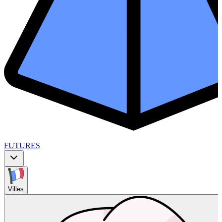
FUTURES
Villes