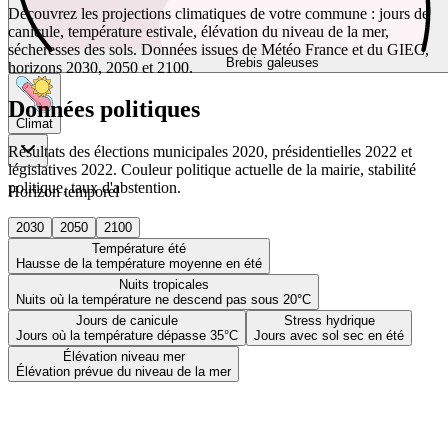
Découvrez les projections climatiques de votre commune : jours de
canicule, température estivale, élévation du niveau de la mer,
sécheresses des sols. Données issues de Météo France et du GIEC,
Brebis galeuses
horizons 2030, 2050 et 2100.
Données politiques
Climat
Résultats des élections municipales 2020, présidentielles 2022 et
législatives 2022. Couleur politique actuelle de la mairie, stabilité
politique, taux d'abstention.
Horizon temporel
2030
2050
2100
Température été
Hausse de la température moyenne en été
Nuits tropicales
Nuits où la température ne descend pas sous 20°C
Jours de canicule
Stress hydrique
Jours où la température dépasse 35°C
Jours avec sol sec en été
Élévation niveau mer
Élévation prévue du niveau de la mer