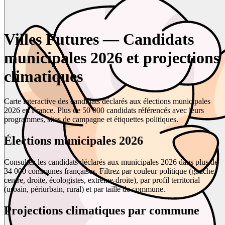
Villes Futures — Candidats
municipales 2026 et projections
climatiques
Carte interactive des candidats déclarés aux élections municipales
2026 en France. Plus de 50 000 candidats référencés avec leurs
programmes, sites de campagne et étiquettes politiques.
Élections municipales 2026
Consultez les candidats déclarés aux municipales 2026 dans plus de
34 000 communes françaises. Filtrez par couleur politique (gauche,
centre, droite, écologistes, extrême-droite), par profil territorial
(urbain, périurbain, rural) et par taille de commune.
Projections climatiques par commune