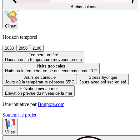
Brebis galeuses
Climat
Horizon temporel
2030
2050
2100
Température été
Hausse de la température moyenne en été
Nuits tropicales
Nuits où la température ne descend pas sous 20°C
Jours de canicule
Stress hydrique
Jours où la température dépasse 35°C
Jours avec sol sec en été
Élévation niveau mer
Élévation prévue du niveau de la mer
Une initiative par
Bonpote.com
Soutenir le projet
Villes