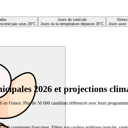
ales
Jours de canicule
Stress
descend pas sous 20°C
Jours où la température dépasse 35°C
Jours avec 
cipales 2026 et projections clim
26 en France. Plus de 50 000 candidats référencés avec leurs programmes,
00 communes françaises. Filtrez par couleur politique (gauche, centre, dr