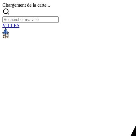
Chargement de la carte...
VILLES