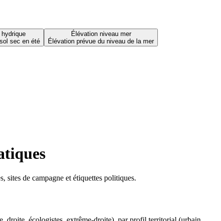
 hydrique
Élévation niveau mer
sol sec en été
Élévation prévue du niveau de la mer
atiques
 sites de campagne et étiquettes politiques.
oite, écologistes, extrême-droite), par profil territorial (urbain,