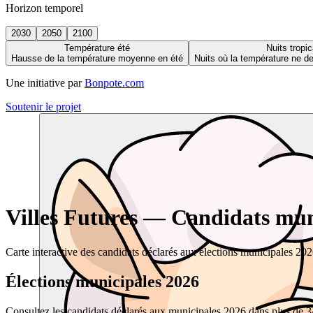
Horizon temporel
2030
2050
2100
Température été
Nuits tropic
Hausse de la température moyenne en été
Nuits où la température ne 
Une initiative par
Bonpote.com
Soutenir le projet
Villes Futures — Candidats muni
Carte interactive des candidats déclarés aux élections municipales 20
Élections municipales 2026
Consultez les candidats déclarés aux municipales 2026 dans plus de 34 0