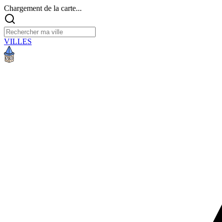
Chargement de la carte...
VILLES