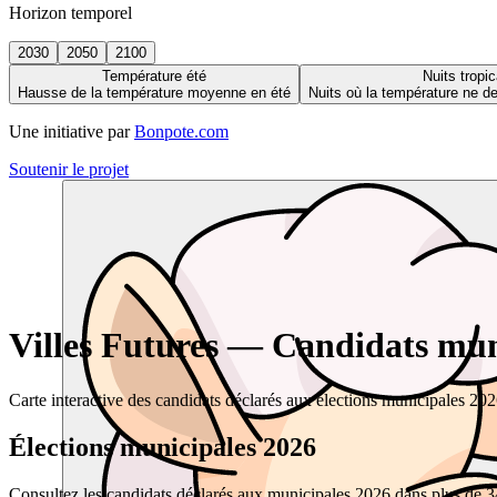
Horizon temporel
2030
2050
2100
Température été
Nuits tropic
Hausse de la température moyenne en été
Nuits où la température ne 
Une initiative par
Bonpote.com
Soutenir le projet
Villes Futures — Candidats muni
Carte interactive des candidats déclarés aux élections municipales 20
Élections municipales 2026
Consultez les candidats déclarés aux municipales 2026 dans plus de 34 0