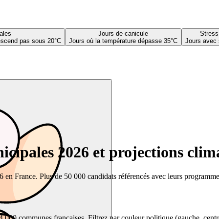
ales
Jours de canicule
Stress
descend pas sous 20°C
Jours où la température dépasse 35°C
Jours avec 
cipales 2026 et projections clim
26 en France. Plus de 50 000 candidats référencés avec leurs programmes,
00 communes françaises. Filtrez par couleur politique (gauche, centre, dr