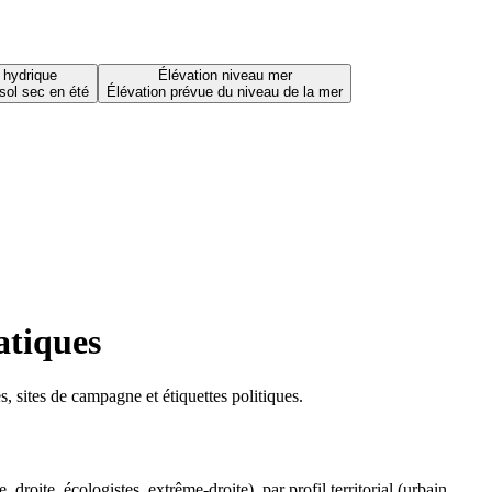
 hydrique
Élévation niveau mer
sol sec en été
Élévation prévue du niveau de la mer
atiques
 sites de campagne et étiquettes politiques.
oite, écologistes, extrême-droite), par profil territorial (urbain,