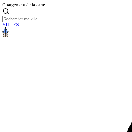
Chargement de la carte...
VILLES