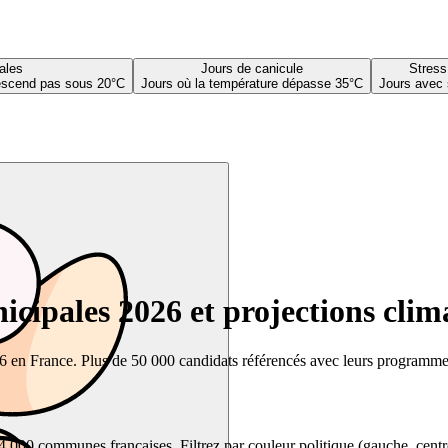
ales
Jours de canicule
Stress
descend pas sous 20°C
Jours où la température dépasse 35°C
Jours avec 
cipales 2026 et projections clim
26 en France. Plus de 50 000 candidats référencés avec leurs programmes,
00 communes françaises. Filtrez par couleur politique (gauche, centre, dr