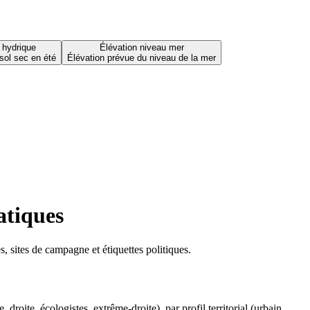
 hydrique
Élévation niveau mer
sol sec en été
Élévation prévue du niveau de la mer
atiques
 sites de campagne et étiquettes politiques.
oite, écologistes, extrême-droite), par profil territorial (urbain,