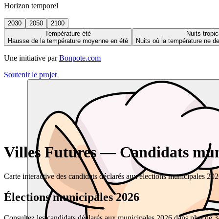
Horizon temporel
2030
2050
2100
Température été
Nuits tropic
Hausse de la température moyenne en été
Nuits où la température ne 
Une initiative par
Bonpote.com
Soutenir le projet
Villes Futures — Candidats muni
Carte interactive des candidats déclarés aux élections municipales 20
Élections municipales 2026
Consultez les candidats déclarés aux municipales 2026 dans plus de 34 0