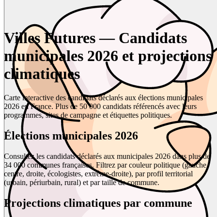
Villes Futures — Candidats
municipales 2026 et projections
climatiques
Carte interactive des candidats déclarés aux élections municipales
2026 en France. Plus de 50 000 candidats référencés avec leurs
programmes, sites de campagne et étiquettes politiques.
Élections municipales 2026
Consultez les candidats déclarés aux municipales 2026 dans plus de
34 000 communes françaises. Filtrez par couleur politique (gauche,
centre, droite, écologistes, extrême-droite), par profil territorial
(urbain, périurbain, rural) et par taille de commune.
Projections climatiques par commune