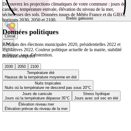
Découvrez les projections climatiques de votre commune : jours de
canicule, température estivale, élévation du niveau de la mer,
sécheresses des sols. Données issues de Météo France et du GIEC,
Brebis galeuses
horizons 2030, 2050 et 2100.
Données politiques
Climat
Résultats des élections municipales 2020, présidentielles 2022 et
législatives 2022. Couleur politique actuelle de la mairie, stabilité
politique, taux d'abstention.
Horizon temporel
2030
2050
2100
Température été
Hausse de la température moyenne en été
Nuits tropicales
Nuits où la température ne descend pas sous 20°C
Jours de canicule
Stress hydrique
Jours où la température dépasse 35°C
Jours avec sol sec en été
Élévation niveau mer
Élévation prévue du niveau de la mer