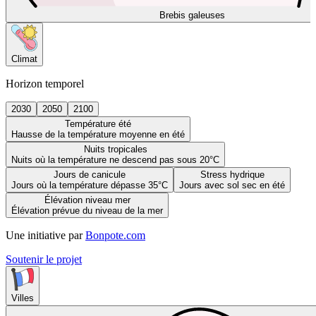
Brebis galeuses
Climat
Horizon temporel
2030
2050
2100
Température été
Hausse de la température moyenne en été
Nuits tropicales
Nuits où la température ne descend pas sous 20°C
Jours de canicule
Stress hydrique
Jours où la température dépasse 35°C
Jours avec sol sec en été
Élévation niveau mer
Élévation prévue du niveau de la mer
Une initiative par
Bonpote.com
Soutenir le projet
Villes