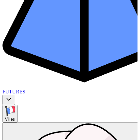
FUTURES
Villes