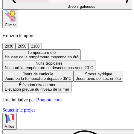
Brebis galeuses
Climat
Horizon temporel
2030
2050
2100
Température été
Hausse de la température moyenne en été
Nuits tropicales
Nuits où la température ne descend pas sous 20°C
Jours de canicule
Stress hydrique
Jours où la température dépasse 35°C
Jours avec sol sec en été
Élévation niveau mer
Élévation prévue du niveau de la mer
Une initiative par
Bonpote.com
Soutenir le projet
Villes