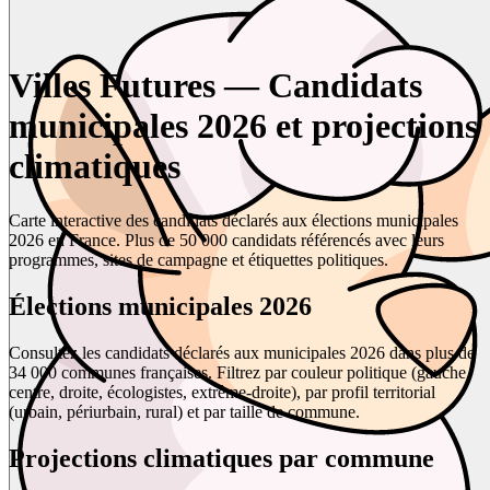
Villes Futures — Candidats
municipales 2026 et projections
climatiques
Carte interactive des candidats déclarés aux élections municipales
2026 en France. Plus de 50 000 candidats référencés avec leurs
programmes, sites de campagne et étiquettes politiques.
Élections municipales 2026
Consultez les candidats déclarés aux municipales 2026 dans plus de
34 000 communes françaises. Filtrez par couleur politique (gauche,
centre, droite, écologistes, extrême-droite), par profil territorial
(urbain, périurbain, rural) et par taille de commune.
Projections climatiques par commune