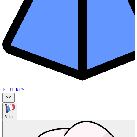
FUTURES
Villes