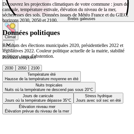
Découvrez les projections climatiques de votre commune : jours de
canicule, température estivale, élévation du niveau de la mer,
sécheresses des sols. Données issues de Météo France et du GIEC,
Brebis galeuses
horizons 2030, 2050 et 2100.
Données politiques
Climat
Résultats des élections municipales 2020, présidentielles 2022 et
législatives 2022. Couleur politique actuelle de la mairie, stabilité
politique, taux d'abstention.
Horizon temporel
2030
2050
2100
Température été
Hausse de la température moyenne en été
Nuits tropicales
Nuits où la température ne descend pas sous 20°C
Jours de canicule
Stress hydrique
Jours où la température dépasse 35°C
Jours avec sol sec en été
Élévation niveau mer
Élévation prévue du niveau de la mer