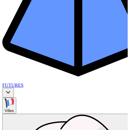
FUTURES
Villes