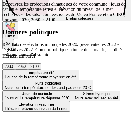
Découvrez les projections climatiques de votre commune : jours de
canicule, température estivale, élévation du niveau de la mer,
sécheresses des sols. Données issues de Météo France et du GIEC,
Brebis galeuses
horizons 2030, 2050 et 2100.
Données politiques
Climat
Résultats des élections municipales 2020, présidentielles 2022 et
législatives 2022. Couleur politique actuelle de la mairie, stabilité
politique, taux d'abstention.
Horizon temporel
2030
2050
2100
Température été
Hausse de la température moyenne en été
Nuits tropicales
Nuits où la température ne descend pas sous 20°C
Jours de canicule
Stress hydrique
Jours où la température dépasse 35°C
Jours avec sol sec en été
Élévation niveau mer
Élévation prévue du niveau de la mer