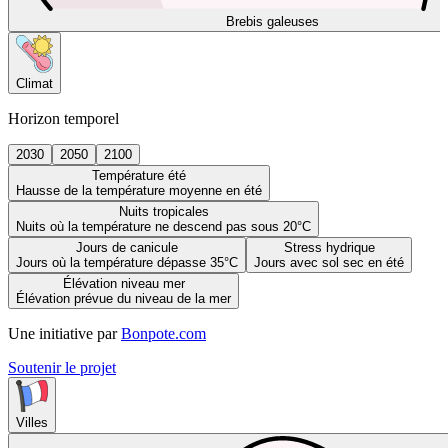
Brebis galeuses
Climat
Horizon temporel
2030
2050
2100
Température été
Hausse de la température moyenne en été
Nuits tropicales
Nuits où la température ne descend pas sous 20°C
Jours de canicule
Stress hydrique
Jours où la température dépasse 35°C
Jours avec sol sec en été
Élévation niveau mer
Élévation prévue du niveau de la mer
Une initiative par
Bonpote.com
Soutenir le projet
Villes