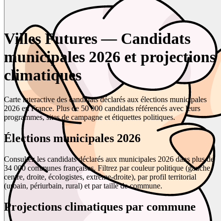
Villes Futures — Candidats
municipales 2026 et projections
climatiques
Carte interactive des candidats déclarés aux élections municipales
2026 en France. Plus de 50 000 candidats référencés avec leurs
programmes, sites de campagne et étiquettes politiques.
Élections municipales 2026
Consultez les candidats déclarés aux municipales 2026 dans plus de
34 000 communes françaises. Filtrez par couleur politique (gauche,
centre, droite, écologistes, extrême-droite), par profil territorial
(urbain, périurbain, rural) et par taille de commune.
Projections climatiques par commune