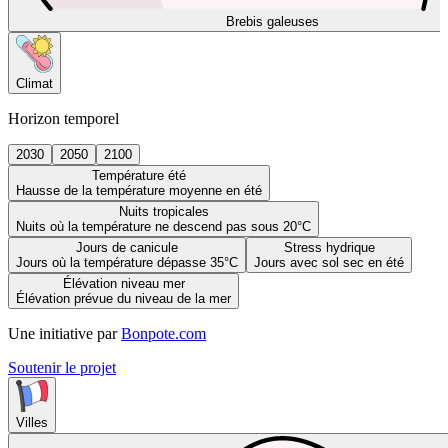
Brebis galeuses
Climat
Horizon temporel
2030
2050
2100
Température été
Hausse de la température moyenne en été
Nuits tropicales
Nuits où la température ne descend pas sous 20°C
Jours de canicule
Stress hydrique
Jours où la température dépasse 35°C
Jours avec sol sec en été
Élévation niveau mer
Élévation prévue du niveau de la mer
Une initiative par
Bonpote.com
Soutenir le projet
Villes