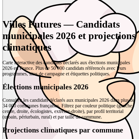
Villes Futures — Candidats
municipales 2026 et projections
climatiques
Carte interactive des candidats déclarés aux élections municipales
2026 en France. Plus de 50 000 candidats référencés avec leurs
programmes, sites de campagne et étiquettes politiques.
Élections municipales 2026
Consultez les candidats déclarés aux municipales 2026 dans plus de
34 000 communes françaises. Filtrez par couleur politique (gauche,
centre, droite, écologistes, extrême-droite), par profil territorial
(urbain, périurbain, rural) et par taille de commune.
Projections climatiques par commune