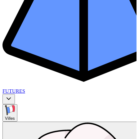
FUTURES
Villes