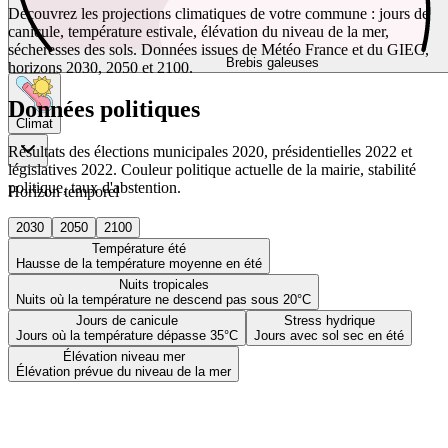
Découvrez les projections climatiques de votre commune : jours de
canicule, température estivale, élévation du niveau de la mer,
sécheresses des sols. Données issues de Météo France et du GIEC,
Brebis galeuses
horizons 2030, 2050 et 2100.
Données politiques
Climat
Résultats des élections municipales 2020, présidentielles 2022 et
législatives 2022. Couleur politique actuelle de la mairie, stabilité
politique, taux d'abstention.
Horizon temporel
2030
2050
2100
Température été
Hausse de la température moyenne en été
Nuits tropicales
Nuits où la température ne descend pas sous 20°C
Jours de canicule
Stress hydrique
Jours où la température dépasse 35°C
Jours avec sol sec en été
Élévation niveau mer
Élévation prévue du niveau de la mer