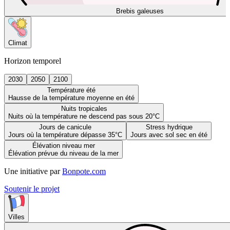
Brebis galeuses
Climat
Horizon temporel
2030
2050
2100
Température été
Hausse de la température moyenne en été
Nuits tropicales
Nuits où la température ne descend pas sous 20°C
Jours de canicule
Stress hydrique
Jours où la température dépasse 35°C
Jours avec sol sec en été
Élévation niveau mer
Élévation prévue du niveau de la mer
Une initiative par
Bonpote.com
Soutenir le projet
Villes