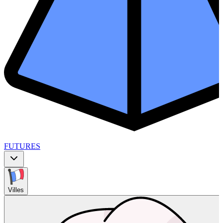
FUTURES
Villes