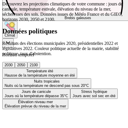
Découvrez les projections climatiques de votre commune : jours de
canicule, température estivale, élévation du niveau de la mer,
sécheresses des sols. Données issues de Météo France et du GIEC,
Brebis galeuses
horizons 2030, 2050 et 2100.
Données politiques
Climat
Résultats des élections municipales 2020, présidentielles 2022 et
législatives 2022. Couleur politique actuelle de la mairie, stabilité
politique, taux d'abstention.
Horizon temporel
2030
2050
2100
Température été
Hausse de la température moyenne en été
Nuits tropicales
Nuits où la température ne descend pas sous 20°C
Jours de canicule
Stress hydrique
Jours où la température dépasse 35°C
Jours avec sol sec en été
Élévation niveau mer
Élévation prévue du niveau de la mer