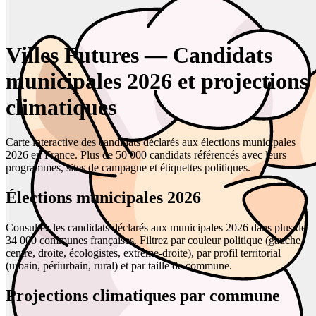
Villes Futures — Candidats
municipales 2026 et projections
climatiques
Carte interactive des candidats déclarés aux élections municipales
2026 en France. Plus de 50 000 candidats référencés avec leurs
programmes, sites de campagne et étiquettes politiques.
Élections municipales 2026
Consultez les candidats déclarés aux municipales 2026 dans plus de
34 000 communes françaises. Filtrez par couleur politique (gauche,
centre, droite, écologistes, extrême-droite), par profil territorial
(urbain, périurbain, rural) et par taille de commune.
Projections climatiques par commune