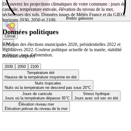
Découvrez les projections climatiques de votre commune : jours de
canicule, température estivale, élévation du niveau de la mer,
sécheresses des sols. Données issues de Météo France et du GIEC,
Brebis galeuses
horizons 2030, 2050 et 2100.
Données politiques
Climat
Résultats des élections municipales 2020, présidentielles 2022 et
législatives 2022. Couleur politique actuelle de la mairie, stabilité
politique, taux d'abstention.
Horizon temporel
2030
2050
2100
Température été
Hausse de la température moyenne en été
Nuits tropicales
Nuits où la température ne descend pas sous 20°C
Jours de canicule
Stress hydrique
Jours où la température dépasse 35°C
Jours avec sol sec en été
Élévation niveau mer
Élévation prévue du niveau de la mer