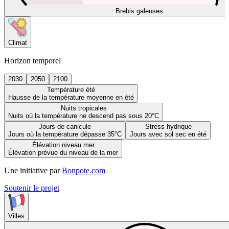
Brebis galeuses
Climat
Horizon temporel
2030
2050
2100
Température été
Hausse de la température moyenne en été
Nuits tropicales
Nuits où la température ne descend pas sous 20°C
Jours de canicule
Stress hydrique
Jours où la température dépasse 35°C
Jours avec sol sec en été
Élévation niveau mer
Élévation prévue du niveau de la mer
Une initiative par
Bonpote.com
Soutenir le projet
Villes