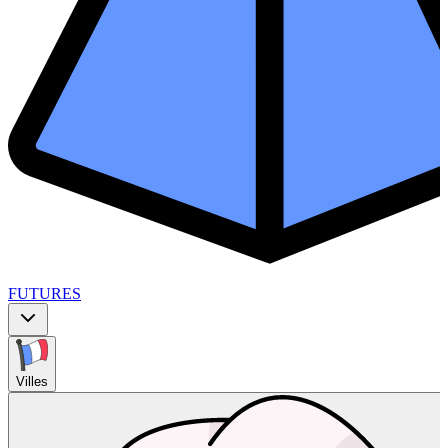
FUTURES
Villes