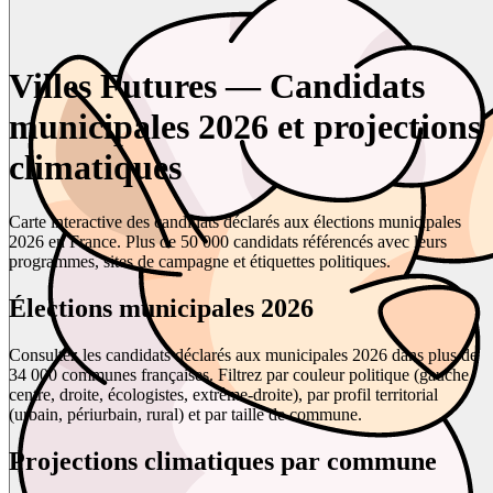
Villes Futures — Candidats
municipales 2026 et projections
climatiques
Carte interactive des candidats déclarés aux élections municipales
2026 en France. Plus de 50 000 candidats référencés avec leurs
programmes, sites de campagne et étiquettes politiques.
Élections municipales 2026
Consultez les candidats déclarés aux municipales 2026 dans plus de
34 000 communes françaises. Filtrez par couleur politique (gauche,
centre, droite, écologistes, extrême-droite), par profil territorial
(urbain, périurbain, rural) et par taille de commune.
Projections climatiques par commune