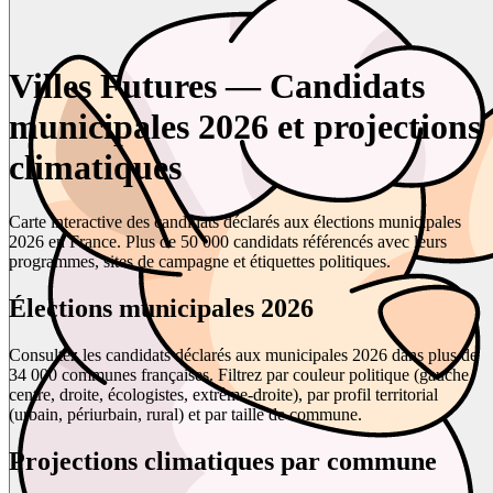
Villes Futures — Candidats
municipales 2026 et projections
climatiques
Carte interactive des candidats déclarés aux élections municipales
2026 en France. Plus de 50 000 candidats référencés avec leurs
programmes, sites de campagne et étiquettes politiques.
Élections municipales 2026
Consultez les candidats déclarés aux municipales 2026 dans plus de
34 000 communes françaises. Filtrez par couleur politique (gauche,
centre, droite, écologistes, extrême-droite), par profil territorial
(urbain, périurbain, rural) et par taille de commune.
Projections climatiques par commune