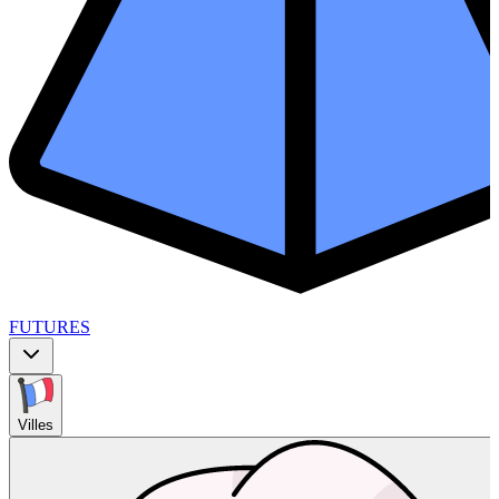
FUTURES
Villes