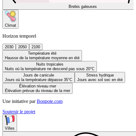
Brebis galeuses
Climat
Horizon temporel
2030
2050
2100
Température été
Hausse de la température moyenne en été
Nuits tropicales
Nuits où la température ne descend pas sous 20°C
Jours de canicule
Stress hydrique
Jours où la température dépasse 35°C
Jours avec sol sec en été
Élévation niveau mer
Élévation prévue du niveau de la mer
Une initiative par
Bonpote.com
Soutenir le projet
Villes