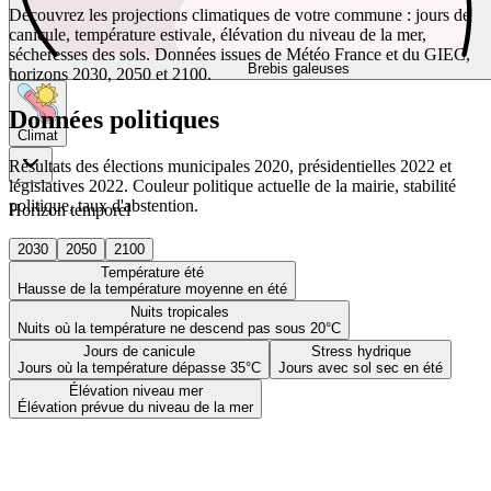
Découvrez les projections climatiques de votre commune : jours de
canicule, température estivale, élévation du niveau de la mer,
sécheresses des sols. Données issues de Météo France et du GIEC,
Brebis galeuses
horizons 2030, 2050 et 2100.
Données politiques
Climat
Résultats des élections municipales 2020, présidentielles 2022 et
législatives 2022. Couleur politique actuelle de la mairie, stabilité
politique, taux d'abstention.
Horizon temporel
2030
2050
2100
Température été
Hausse de la température moyenne en été
Nuits tropicales
Nuits où la température ne descend pas sous 20°C
Jours de canicule
Stress hydrique
Jours où la température dépasse 35°C
Jours avec sol sec en été
Élévation niveau mer
Élévation prévue du niveau de la mer