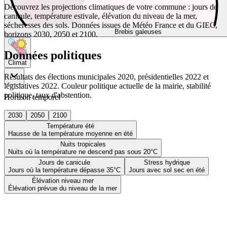
Découvrez les projections climatiques de votre commune : jours de
canicule, température estivale, élévation du niveau de la mer,
sécheresses des sols. Données issues de Météo France et du GIEC,
Brebis galeuses
horizons 2030, 2050 et 2100.
Données politiques
Climat
Résultats des élections municipales 2020, présidentielles 2022 et
législatives 2022. Couleur politique actuelle de la mairie, stabilité
politique, taux d'abstention.
Horizon temporel
2030
2050
2100
Température été
Hausse de la température moyenne en été
Nuits tropicales
Nuits où la température ne descend pas sous 20°C
Jours de canicule
Stress hydrique
Jours où la température dépasse 35°C
Jours avec sol sec en été
Élévation niveau mer
Élévation prévue du niveau de la mer