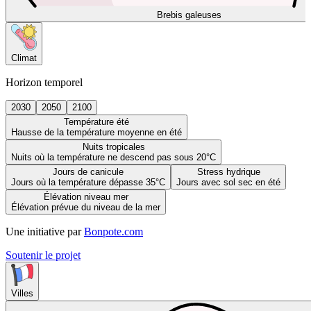
Brebis galeuses
Climat
Horizon temporel
2030
2050
2100
Température été
Hausse de la température moyenne en été
Nuits tropicales
Nuits où la température ne descend pas sous 20°C
Jours de canicule
Stress hydrique
Jours où la température dépasse 35°C
Jours avec sol sec en été
Élévation niveau mer
Élévation prévue du niveau de la mer
Une initiative par
Bonpote.com
Soutenir le projet
Villes