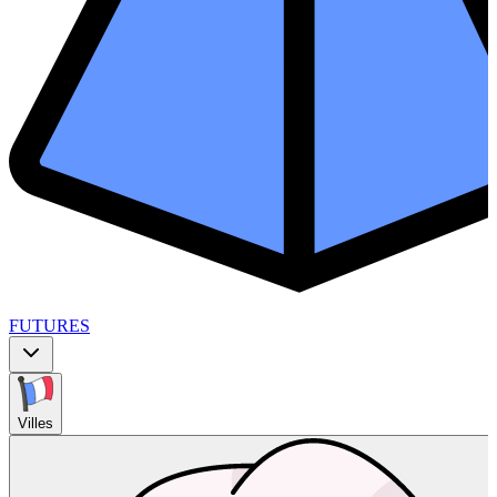
FUTURES
Villes