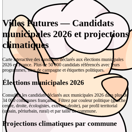
Villes Futures — Candidats
municipales 2026 et projections
climatiques
Carte interactive des candidats déclarés aux élections municipales
2026 en France. Plus de 50 000 candidats référencés avec leurs
programmes, sites de campagne et étiquettes politiques.
Élections municipales 2026
Consultez les candidats déclarés aux municipales 2026 dans plus de
34 000 communes françaises. Filtrez par couleur politique (gauche,
centre, droite, écologistes, extrême-droite), par profil territorial
(urbain, périurbain, rural) et par taille de commune.
Projections climatiques par commune