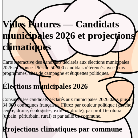
Villes Futures — Candidats
municipales 2026 et projections
climatiques
Carte interactive des candidats déclarés aux élections municipales
2026 en France. Plus de 50 000 candidats référencés avec leurs
programmes, sites de campagne et étiquettes politiques.
Élections municipales 2026
Consultez les candidats déclarés aux municipales 2026 dans plus de
34 000 communes françaises. Filtrez par couleur politique (gauche,
centre, droite, écologistes, extrême-droite), par profil territorial
(urbain, périurbain, rural) et par taille de commune.
Projections climatiques par commune