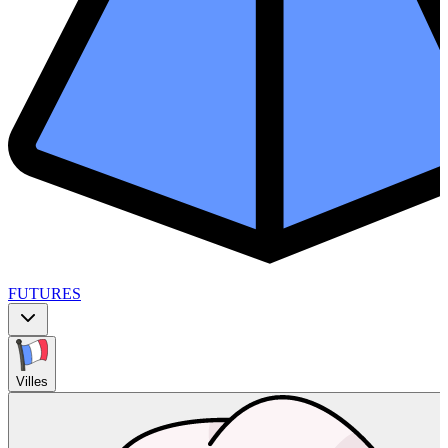
FUTURES
Villes