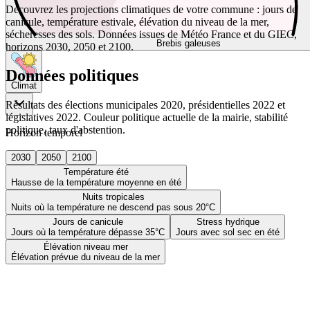
Découvrez les projections climatiques de votre commune : jours de
canicule, température estivale, élévation du niveau de la mer,
sécheresses des sols. Données issues de Météo France et du GIEC,
Brebis galeuses
horizons 2030, 2050 et 2100.
Données politiques
Climat
Résultats des élections municipales 2020, présidentielles 2022 et
législatives 2022. Couleur politique actuelle de la mairie, stabilité
politique, taux d'abstention.
Horizon temporel
2030
2050
2100
Température été
Hausse de la température moyenne en été
Nuits tropicales
Nuits où la température ne descend pas sous 20°C
Jours de canicule
Stress hydrique
Jours où la température dépasse 35°C
Jours avec sol sec en été
Élévation niveau mer
Élévation prévue du niveau de la mer