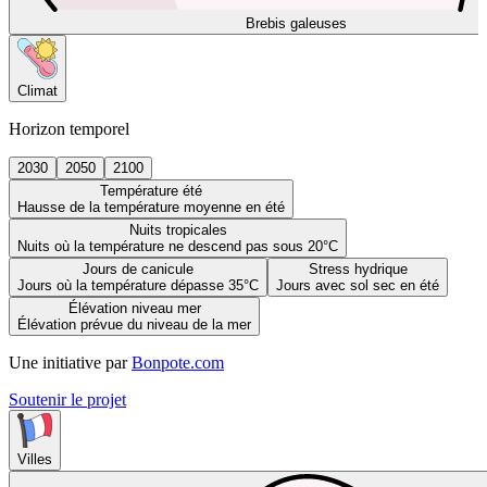
Brebis galeuses
Climat
Horizon temporel
2030
2050
2100
Température été
Hausse de la température moyenne en été
Nuits tropicales
Nuits où la température ne descend pas sous 20°C
Jours de canicule
Stress hydrique
Jours où la température dépasse 35°C
Jours avec sol sec en été
Élévation niveau mer
Élévation prévue du niveau de la mer
Une initiative par
Bonpote.com
Soutenir le projet
Villes